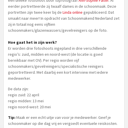
een unieke fotoshoot door topfotograaf
Ann-Sophie Falter
. Al
eerder portretteerde zij twaalf dames in de schoonmaak. Deze
portretten zijn twee keer bij de
Linda online
gepubliceerd. Dat
smaakt naar meer! In opdracht van Schoonmakend Nederland zet
zij in totaal nog eens vijftien
schoonmakers/glazenwassers/gevelreinigers op de foto.
Hoe gaat het in zijn werk?
Er worden drie fotoshoots ingepland in drie verschillende
regio’s: zuid, midden en noord-west (de locatie is goed
bereikbaar met OV). Per regio worden vijf
schoonmakers/gevelreinigers/specialistische reinigers
geportretteerd. Met daarbij een kort interview met iedere
medewerker.
De data zijn:
regio zuid: 22 april
regio midden: 13 mei
regio noord-west: 20 mei
Tip:
Maak er een echt uitje van voor je medewerker. Geef je
schoonmaker op die dag vrij en vergoedt eventuele reiskosten.