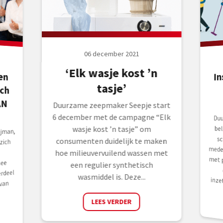
06 december 2021
‘Elk wasje kost ’n
In
en
ch
tasje’
AN
Duurzame zeepmaker Seepje start
6 december met de campagne “Elk
Duu
bel
sc
med
met
de
wasje kost ’n tasje” om
jman,
consumenten duidelijk te maken
zich
hoe milieuvervuilend wassen met
ee
een regulier synthetisch
rdeel
wasmiddel is. Deze...
inze
van
LEES VERDER