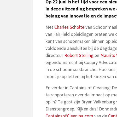
Op 22 juni is het tijd voor een ni
In deze uitzending bespreken we 
belang van innovatie en de impac
Met
Charles Scholte
van Schoonmaak 
van FairField opleidingen praten we 
kant van schoonmaken binnen opleidi
voldoende aansluiten bij de dagdageli
directeur
Robert Stelling
en
Maurits 
eigendomsrecht bij Coupry Advocaten
in de schoonmaakbranche. Hoe kies 
moet je op letten bij het kiezen van d
En verder in Captains of Cleaning: De
te rapporteren over de impact op men
op in? Te gast zijn Bryan Valkenburg
Dienstengroep. Kijken dus! Donderda
CaptainsofCleaning.com
van de
Capt