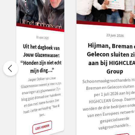
23 juni 2026
01 april 2025
Hijman, Breman 
Gelecon sluiten zi
Uit het dagboek van
Jouw Glazenwasser:
aan bij HIGHCLE
“Honden zijn niet echt
mijn ding….”
Group
Jasper Dekker van Jouw
Schoonmaakgroothandels Hi
Glazenwasser neemt je mee in zijn
Breman en Gelecon sluiten 
ervaringen als glazenwasser. Zijn
per 1 juli 2026 aan bij de
blog gaat ditmaal over huisdieren
HIGHCLEAN Group. Daarm
en dan met name honden. Een
worden de drie bedrijven onde
haat-liefde verhouding: "Nee ik
van een Europees netwerk 
ben...
gespecialiseerde
vakgroothandels...
LEES VERDER