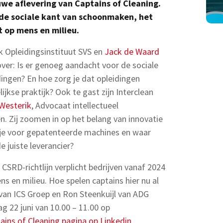
euwe aflevering van Captains of Cleaning.
de sociale kant van schoonmaken, het
t op mens en milieu.
Opleidingsinstituut SVS en
Jack de Waard
over: Is er genoeg aandacht voor de sociale
ngen? En hoe zorg je dat opleidingen
jkse praktijk? Ook te gast zijn Interclean
Westerik
, Advocaat intellectueel
. Zij zoomen in op het belang van innovatie
je voor gepatenteerde machines en waar
e juiste leverancier?
 CSRD-richtlijn verplicht bedrijven vanaf 2024
s en milieu. Hoe spelen captains hier nu al
 van ICS Groep en Ron Steenkuijl van ADG
g 22 juni van 10.00 – 11.00 op
ains of Cleaning pagina op Linkedin
.