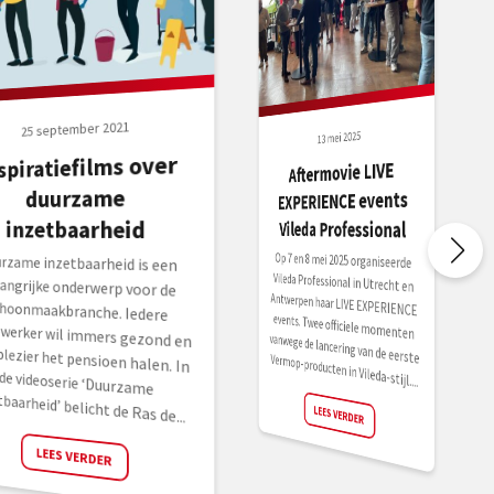
25 september 2021
13 mei 2025
spiratiefilms over
Aftermovie LIVE
duurzame
EXPERIENCE events
inzetbaarheid
Vileda Professional
Op 7 en 8 mei 2025 organiseerde
Vileda Professional in Utrecht en
Antwerpen haar LIVE EXPERIENCE
events. Twee officiele momenten
rzame inzetbaarheid is een
angrijke onderwerp voor de
hoonmaakbranche. Iedere
ewerker wil immers gezond en
 plezier het pensioen halen. In
 videoserie ‘Duurzame
vanwege de lancering van de eerste Vermop-producten in Vileda-stijl....
tbaarheid’ belicht de Ras de...
LEES VERDER
LEES VERDER