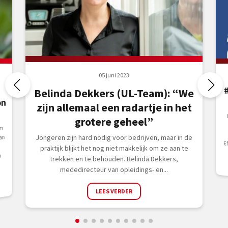
05 juni 2023
Belinda Dekkers (UL-Team): “We
on
zijn allemaal een radartje in het
grotere geheel”
m
Jongeren zijn hard nodig voor bedrijven, maar in de
an
E
praktijk blijkt het nog niet makkelijk om ze aan te
m
trekken en te behouden. Belinda Dekkers,
mededirecteur van opleidings- en...
LEES VERDER