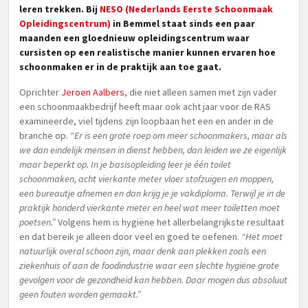
leren trekken. Bij
NESO (Nederlands Eerste Schoonmaak
Opleidingscentrum)
in Bemmel staat sinds een paar
maanden een gloednieuw opleidingscentrum waar
cursisten op een realistische manier kunnen ervaren hoe
schoonmaken er in de praktijk aan toe gaat.
Oprichter
Jeroen Aalbers
, die niet alleen samen met zijn vader
een schoonmaakbedrijf heeft maar ook acht jaar voor de RAS
examineerde, viel tijdens zijn loopbaan het een en ander in de
branche op.
“Er is een grote roep om meer schoonmakers, maar als
we dan eindelijk mensen in dienst hebben, dan leiden we ze eigenlijk
maar beperkt op. In je basisopleiding leer je één toilet
schoonmaken, acht vierkante meter vloer stofzuigen en moppen,
een bureautje afnemen en dan krijg je je vakdiploma. Terwijl je in de
praktijk honderd vierkante meter en heel wat meer toiletten moet
poetsen.”
Volgens hem is hygiëne het allerbelangrijkste resultaat
en dat bereik je alleen door veel en goed te oefenen.
“Het moet
natuurlijk overal schoon zijn, maar denk aan plekken zoals een
ziekenhuis of aan de foodindustrie waar een slechte hygiëne grote
gevolgen voor de gezondheid kan hebben. Daar mogen dus absoluut
geen fouten worden gemaakt.”