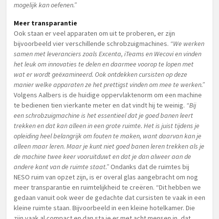
mogelijk kan oefenen.”
Meer transparantie
Ook staan er veel apparaten om uit te proberen, er zijn
bijvoorbeeld vier verschillende schrobzuigmachines.
“We werken
samen met leveranciers zoals Excenta, iTeams en Wecovi en vinden
het leuk om innovaties te delen en daarmee voorop te lopen met
wat er wordt geëxamineerd. Ook ontdekken cursisten op deze
manier welke apparaten ze het prettigst vinden om mee te werken.”
Volgens Aalbers is de huidige oppervlaktenorm om een machine
te bedienen tien vierkante meter en dat vindt hij te weinig.
“Bij
een schrobzuigmachine is het essentieel dat je goed banen leert
trekken en dat kan alleen in een grote ruimte. Het is juist tijdens je
opleiding heel belangrijk om fouten te maken, want daarvan kan je
alleen maar leren. Maar je kunt niet goed banen leren trekken als je
de machine twee keer vooruitduwt en dat je dan alweer aan de
andere kant van de ruimte staat.”
Ondanks dat de ruimtes bij
NESO ruim van opzet zijn, is er overal glas aangebracht om nog
meer transparantie en ruimtelijkheid te creëren. “Dit hebben we
gedaan vanuit ook weer de gedachte dat cursisten te vaak in een
kleine ruimte staan. Bijvoorbeeld in een kleine hotelkamer. Die
zijn vaak al compact en dan sta je er met acht mensen in, dat