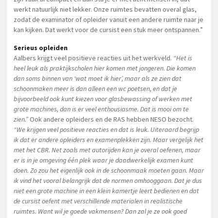
werkt natuurlijk niet lekker. Onze ruimtes bevatten overal glas,
zodat de examinator of opleider vanuit een andere ruimte naar je
kan kijken. Dat werkt voor de cursist een stuk meer ontspannen.”
Serieus opleiden
Aalbers krijgt veel positieve reacties uit het werkveld.
“Het is
heel leuk als praktijkscholen hier komen met jongeren. Die komen
dan soms binnen van ‘wat moet ik hier’, maar als ze zien dat
schoonmaken meer is dan alleen een wc poetsen, en dat je
bijvoorbeeld ook kunt kiezen voor glasbewassing of werken met
grote machines, dan is er veel enthousiasme. Dat is mooi om te
zien.”
Ook andere opleiders en de RAS hebben NESO bezocht.
“We krijgen veel positieve reacties en dat is leuk. Uiteraard begrijp
ik dat er andere opleiders en examenplekken zijn. Maar vergelijk het
met het CBR. Net zoals met autorijden kan je overal oefenen, maar
er is in je omgeving één plek waar je daadwerkelijk examen kunt
doen. Zo zou het eigenlijk ook in de schoonmaak moeten gaan. Maar
ik vind het vooral belangrijk dat de normen omhooggaan. Dat je dus
niet een grote machine in een klein kamertje leert bedienen en dat
de cursist oefent met verschillende materialen in realistische
ruimtes. Want wil je goede vakmensen? Dan zal je ze ook goed