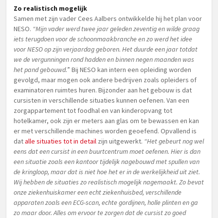
Zo realistisch mogelijk
Samen met zijn vader Cees Aalbers ontwikkelde hij het plan voor
NESO.
“Mijn vader werd twee jaar geleden zeventig en wilde graag
iets terugdoen voor de schoonmaakbranche en zo werd het idee
voor NESO op zijn verjaardag geboren. Het duurde een jaar totdat
we de vergunningen rond hadden en binnen negen maanden was
het pand gebouwd.
” Bij NESO kan intern een opleiding worden
gevolgd, maar mogen ook andere bedrijven zoals opleiders of
examinatoren ruimtes huren. Bijzonder aan het gebouw is dat
cursisten in verschillende situaties kunnen oefenen. Van een
zorgappartement tot foodhal en van kinderopvang tot
hotelkamer, ook zijn er meters aan glas om te bewassen en kan
er met verschillende machines worden geoefend. Opvallend is
dat
alle situaties tot in detail
zijn uitgewerkt.
“Het gebeurt nog wel
eens dat een cursist in een buurtcentrum moet oefenen. Hier is dan
een situatie zoals een kantoor tijdelijk nagebouwd met spullen van
de kringloop, maar dat is niet hoe het er in de werkelijkheid uit ziet.
Wij hebben de situaties zo realistisch mogelijk nagemaakt. Zo bevat
onze ziekenhuiskamer een echt ziekenhuisbed, verschillende
apparaten zoals een ECG-scan, echte gordijnen, holle plinten en ga
zo maar door. Alles om ervoor te zorgen dat de cursist zo goed