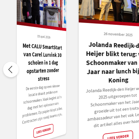
26 november 2025
09 april 2026
Jolanda Reedijk-
Heijer blikt terug: 
Met CALU SmartStart
van Carel Lurvink 30
Schoonmaker van 
scholen in 1 dag
opstarten zonder
Jaar naar lunch bij
stress
Koning
De eerste dag op een nieuwe
Jolanda Reedijk-den Heijer we
locatie draait zelden om
2025 uitgeroepen tot
schoonmaken. Vaak begint zo’n
Schoonmaker van het Jaar
dag met het oplossen van
groeide uit tot een trots
problemen. Op papier klopt alles.
ambassadeur van het vak. Le
Contracten zijn rond, teams zijn...
dit artikel alles over haar.
LEES VERDER
LEES VERDER