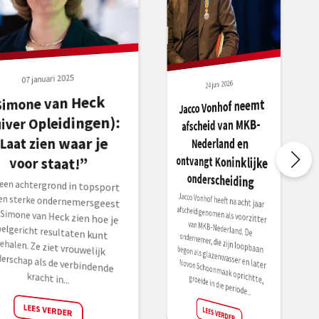
07 januari 2025
24 juni 2026
Simone van Heck
Jacco Vonhof neemt
ontvangt Koninklijke
uiver Opleidingen):
afscheid van MKB-
Laat zien waar je
Nederland en
voor staat!”
onderscheiding
 een achtergrond in topsport
een sterke ondernemersgeest
 Simone van Heck zien hoe je
lgericht resultaten kunt
alen. Ze ziet vrouwelijk
derschap als de verbindende
Jacco Vonhof heeft na acht jaar
afscheid genomen als voorzitter
van MKB-Nederland. De
ondernemer, die zijn loopbaan begon als glazenwasser en later
Novon Schoonmaak oprichtte,
kracht in...
groeide in die periode...
LEES VERDER
LEES VERDER