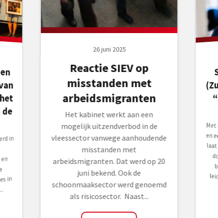
26 juni 2025
Reactie SIEV op
den
van
misstanden met
(Z
arbeidsmigranten
het
“
 de
Het kabinet werkt aan een
Met
en 
laat
doe
beh
lei
mogelijk uitzendverbod in de
vleessector vanwege aanhoudende
rd in
misstanden met
 en
arbeidsmigranten. Dat werd op 20
e
juni bekend. Ook de
es in
schoonmaaksector werd genoemd
..
als risicosector. Naast...