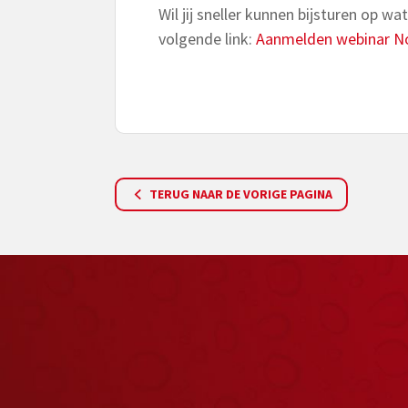
Wil jij sneller kunnen bijsturen op wa
volgende link:
Aanmelden webinar No
TERUG NAAR DE VORIGE PAGINA