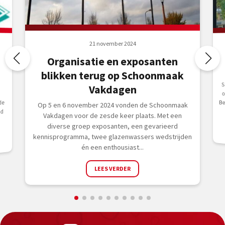
21 november 2024
Organisatie en exposanten
blikken terug op Schoonmaak
S
o
B
Vakdagen
de
Op 5 en 6 november 2024 vonden de Schoonmaak
nd
Vakdagen voor de zesde keer plaats. Met een
diverse groep exposanten, een gevarieerd
kennisprogramma, twee glazenwassers wedstrijden
én een enthousiast...
LEES VERDER