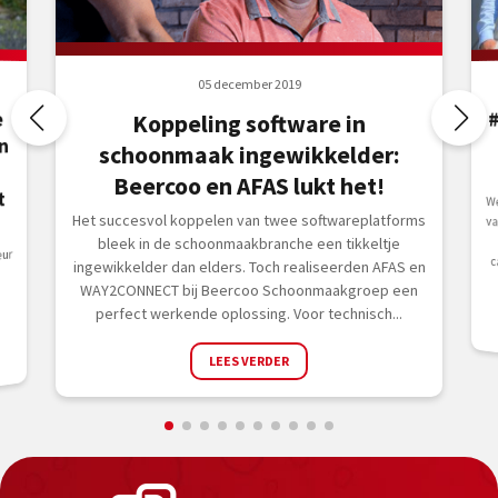
05 december 2019
e
Koppeling software in
n
schoonmaak ingewikkelder:
Beercoo en AFAS lukt het!
t
W
v
Jan
Het succesvol koppelen van twee softwareplatforms
bleek in de schoonmaakbranche een tikkeltje
eur
ingewikkelder dan elders. Toch realiseerden AFAS en
WAY2CONNECT bij Beercoo Schoonmaakgroep een
perfect werkende oplossing. Voor technisch...
LEES VERDER