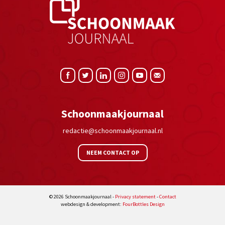
Schoonmaakjournaal
redactie@schoonmaakjournaal.nl
NEEM CONTACT OP
© 2026 Schoonmaakjournaal -
Privacy statement
-
Contact
webdesign & development:
FourBottles Design