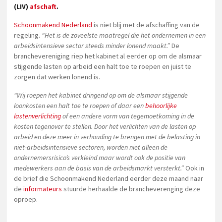
(LIV)
afschaft
.
Schoonmakend Nederland
is niet blij met de afschaffing van de
regeling.
“Het is de zoveelste maatregel die het ondernemen in een
arbeidsintensieve sector steeds minder lonend maakt.”
De
branchevereniging riep het kabinet al eerder op om de alsmaar
stijgende lasten op arbeid een halt toe te roepen en juist te
zorgen dat werken lonend is.
“Wij roepen het kabinet dringend op om de alsmaar stijgende
loonkosten een halt toe te roepen of daar een
behoorlijke
lastenverlichting
of een andere vorm van tegemoetkoming in de
kosten tegenover te stellen. Door het verlichten van de lasten op
arbeid en deze meer in verhouding te brengen met de belasting in
niet-arbeidsintensieve sectoren, worden niet alleen de
ondernemersrisico’s verkleind maar wordt ook de positie van
medewerkers aan de basis van de arbeidsmarkt versterkt.”
Ook in
de brief die Schoonmakend Nederland eerder deze maand naar
de
informateurs
stuurde herhaalde de brancheverenging deze
oproep.