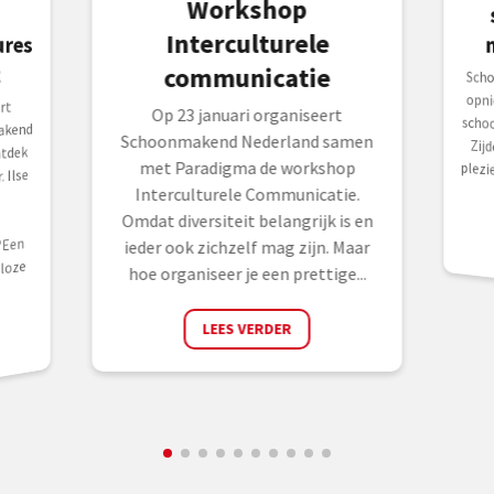
Workshop
Interculturele
t
communicatie
Sch
opni
scho
Zijd
plez
rt
Op 23 januari organiseert
akend
Schoonmakend Nederland samen
ntdek
met Paradigma de workshop
 Ilse
Interculturele Communicatie.
Omdat diversiteit belangrijk is en
“Een
ieder ook zichzelf mag zijn. Maar
lloze
hoe organiseer je een prettige...
LEES VERDER