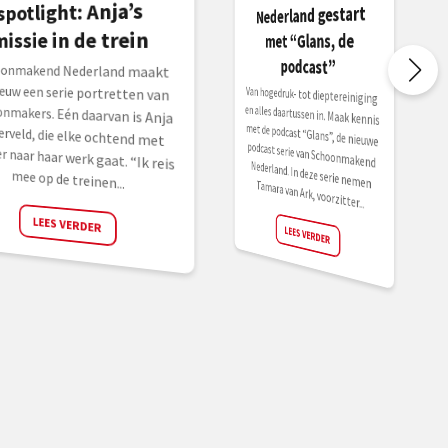
spotlight: Anja’s
Nederland gestart
missie in de trein
met “Glans, de
podcast”
oonmakend Nederland maakt
euw een serie portretten van
onmakers. Eén daarvan is Anja
erveld, die elke ochtend met
ier naar haar werk gaat. “Ik reis
Van hogedruk- tot dieptereiniging
en alles daartussen in. Maak kennis
met de podcast “Glans”, de nieuwe
podcast serie van Schoonmakend
Nederland. In deze serie nemen
mee op de treinen...
Tamara van Ark, voorzitter...
LEES VERDER
LEES VERDER