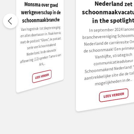
schoonmaakbranche
in the spotligh
Van hogedruk- tot dieptereiniging
In september 2024 lancee
en alles daartussen in. Maak kennis
branchevereniging Schoonm
met de podcast “Glans”, de podcast
Nederland de carrièresite O
serie van Schoonmakend
de schoonmaak! Een primeur.
Nederland. In de nieuwste
Vanhijfte, strategisch
aflevering (12) spreken Tamara van
communicatieadviseur
Ark,...
Schoonmakend Nederland: 
aantrekkelijke site die de ta
LEES VERDER
mogelijkheden in de...
LEES VERDER