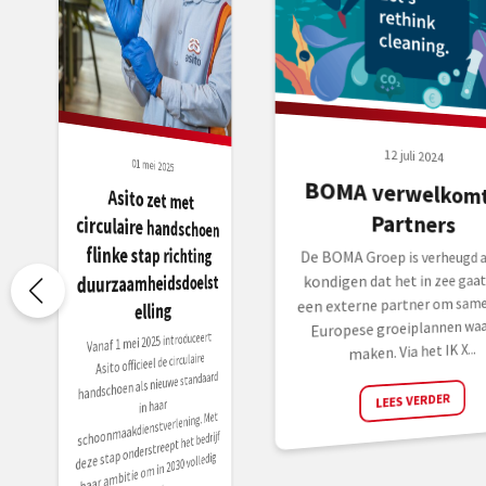
12 juli 2024
01 mei 2025
BOMA verwelkomt
Asito zet met
circulaire handschoen
flinke stap richting
Partners
De BOMA Groep is verheugd a
duurzaamheidsdoelst
kondigen dat het in zee gaa
een externe partner om samen
elling
Europese groeiplannen waa
Vanaf 1 mei 2025 introduceert
maken. Via het IK X...
Asito officieel de circulaire
handschoen als nieuwe standaard
LEES VERDER
in haar
schoonmaakdienstverlening. Met
deze stap onderstreept het bedrijf
haar ambitie om in 2030 volledig