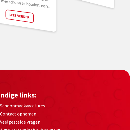
dget aangeschaft om de buurt mee schoon te houden: een...
LEES VERDER
ndige links:
Schoonmaakvacatures
Contact opnemen
Veelgestelde vragen