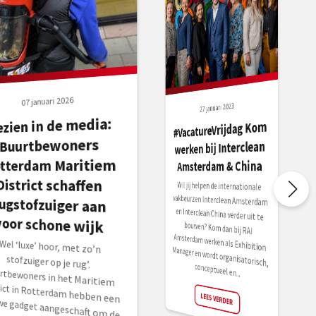
07 januari 2026
27 januari 2023
ezien in de media:
ugstofzuiger aan
#VacatureVrijdag Kom
Buurtbewoners
werken bij Interclean
tterdam Maritiem
Amsterdam & China
District schaffen
Wil jij helpen de internationale
vakbeurzen Interclean Amsterdam
en Interclean China verder uit te
bouwen? Kom dan bij RAI
Amsterdam werken als Exhibition
Manager en wordt organisatorisch,
voor schone wijk
‘Wel ‘luxe’ hoor, met zo’n
stofzuiger op je rug’.
Buurtbewoners in het Maritiem
District in Rotterdam hebben een
conceptueel en...
LEES VERDER