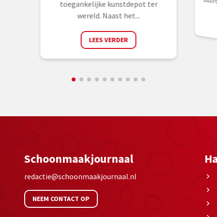
nieuwe ga
toegankelijke kunstdepot ter
wereld. Naast het...
LEES VERDER
Schoonmaakjournaal
Ha
redactie@schoonmaakjournaal.nl
NEEM CONTACT OP