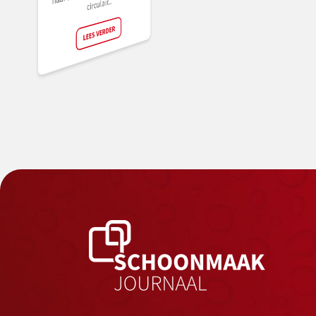
circulair...
LEES VERDER