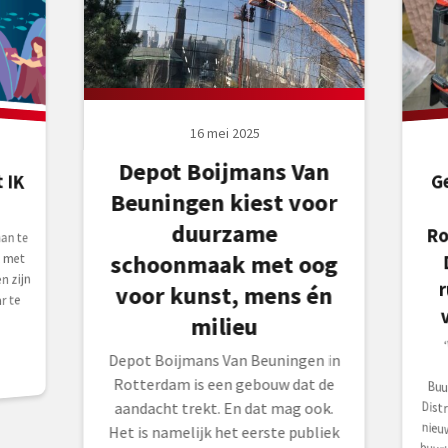
16 mei 2025
Depot Boijmans Van
 IK
G
r
Beuningen kiest voor
duurzame
Ro
an te
schoonmaak met oog
t met
 zijn
voor kunst, mens én
r te
milieu
Depot Boijmans Van Beuningen in
Rotterdam is een gebouw dat de
aandacht trekt. En dat mag ook.
Het is namelijk het eerste publiek