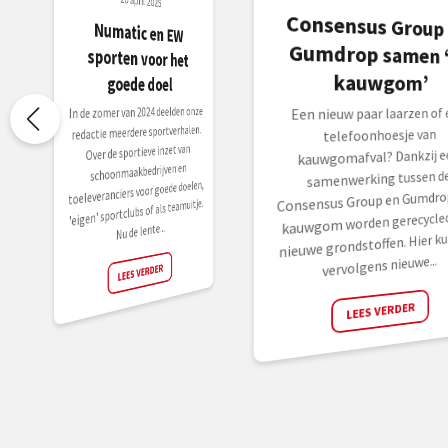
20 april 2025
Consensus Group 
Gumdrop samen ‘
Numatic en EW
sporten voor het
kauwgom’
goede doel
In de zomer van 2024 deelden onze
Een nieuw paar laarzen of 
redactie meerdere sportverhalen.
telefoonhoesje van
Over de sportieve inzet van
kauwgomafval? Dankzij e
schoonmaakbedrijven en
samenwerking tussen d
toeleveranciers voor goede doelen,
Consensus Group en Gumdro
'eigen' sportclubs of als teamuitje.
kauwgom worden gerecycled
Nu de lente...
nieuwe grondstoffen. Hier k
vervolgens nieuwe...
LEES VERDER
LEES VERDER