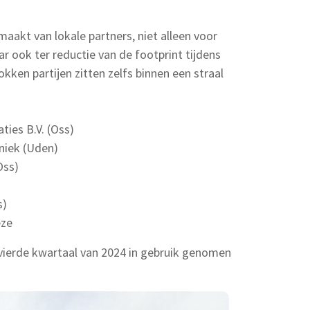
aakt van lokale partners, niet alleen voor
r ook ter reductie van de footprint tijdens
ken partijen zitten zelfs binnen een straal
ties B.V. (Oss)
hniek (Uden)
Oss)
s)
eze
vierde kwartaal van 2024 in gebruik genomen