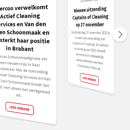
26 november 2025
ercoo verwelkomt
rsterkt haar positie
Nieuwe uitzending
Actief Cleaning
Captains of Cleaning
ervices en Van den
op 27 november
zen Schoonmaak en
Op donderdag 27 november 2025 is
er weer een uitzending van
Captains of Cleaning. De laatste
uitzending van 2025 belooft
wervelend en inhoudelijk
aansprekend te worden.
in Brabant
rcoo Schoonmaakgroep zet
n nieuwe stap in haar
eiambitie. Met de toetreding
 Actief Cleaning Services en Van
en Schoonmaak breidt het bedrijf niet alleen het werkgebied
Presentator Rens de...
LEES VERDER
uit...
LEES VERDER