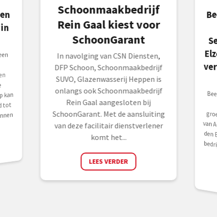
Schoonmaakbedrijf
Be
ve
en
in
Rein Gaal kiest voor
SchoonGarant
S
El
een
In navolging van CSN Diensten,
DFP Schoon, Schoonmaakbedrijf
en
SUVO, Glazenwasserij Heppen is
e
onlangs ook Schoonmaakbedrijf
Bee
ee
gro
van
den Elz
p kan
Rein Gaal aangesloten bij
 tot
SchoonGarant. Met de aansluiting
unnen
van deze facilitair dienstverlener
komt het...
LEES VERDER