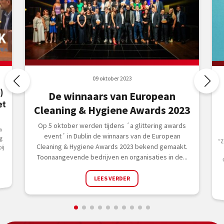
09 oktober 2023
)
De winnaars van European
et
Cleaning & Hygiene Awards 2023
Op 5 oktober werden tijdens ´a glittering awards

event´ in Dublin de winnaars van de European
g
“Zo
d
Cleaning & Hygiene Awards 2023 bekend gemaakt.
ij
Toonaangevende bedrijven en organisaties in de...
LEES VERDER