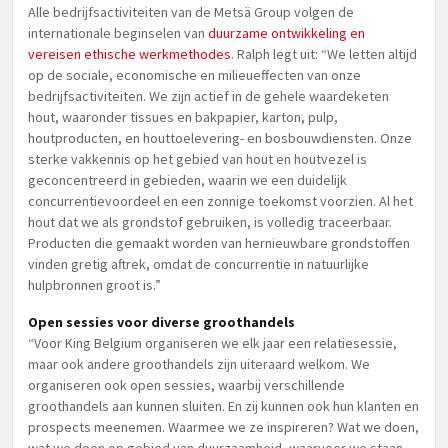
Alle bedrijfsactiviteiten van de Metsä Group volgen de
internationale beginselen van
duurzame ontwikkeling en
vereisen ethische werkmethodes
. Ralph legt uit: “We letten altijd
op de sociale, economische en milieueffecten van onze
bedrijfsactiviteiten. We zijn actief in de gehele waardeketen
hout, waaronder tissues en bakpapier, karton, pulp,
houtproducten, en houttoelevering- en bosbouwdiensten. Onze
sterke vakkennis op het gebied van hout en houtvezel is
geconcentreerd in gebieden, waarin we een duidelijk
concurrentievoordeel en een zonnige toekomst voorzien. Al het
hout dat we als grondstof gebruiken, is volledig traceerbaar.
Producten die gemaakt worden van hernieuwbare grondstoffen
vinden gretig aftrek, omdat de concurrentie in natuurlijke
hulpbronnen groot is.”
Open sessies voor diverse groothandels
“Voor King Belgium organiseren we elk jaar een relatiesessie,
maar ook andere groothandels zijn uiteraard welkom. We
organiseren ook open sessies, waarbij verschillende
groothandels aan kunnen sluiten. En zij kunnen ook hun klanten en
prospects meenemen. Waarmee we ze inspireren? Wat we doen,