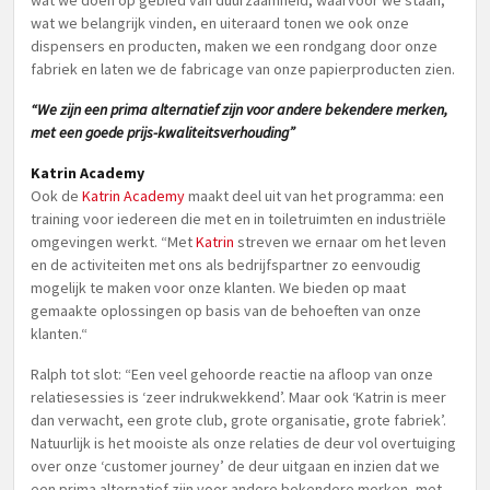
wat we doen op gebied van duurzaamheid, waarvoor we staan,
wat we belangrijk vinden, en uiteraard tonen we ook onze
dispensers en producten, maken we een rondgang door onze
fabriek en laten we de fabricage van onze papierproducten zien.
“We zijn een prima alternatief zijn voor andere bekendere merken,
met een goede prijs-kwaliteitsverhouding”
Katrin Academy
Ook de
Katrin Academy
maakt deel uit van het programma: een
training voor iedereen die met en in toiletruimten en industriële
omgevingen werkt. “Met
Katrin
streven we ernaar om het leven
en de activiteiten met ons als bedrijfspartner zo eenvoudig
mogelijk te maken voor onze klanten. We bieden op maat
gemaakte oplossingen op basis van de behoeften van onze
klanten.“
Ralph tot slot: “Een veel gehoorde reactie na afloop van onze
relatiesessies is ‘zeer indrukwekkend’. Maar ook ‘Katrin is meer
dan verwacht, een grote club, grote organisatie, grote fabriek’.
Natuurlijk is het mooiste als onze relaties de deur vol overtuiging
over onze ‘customer journey’ de deur uitgaan en inzien dat we
een prima alternatief zijn voor andere bekendere merken, met