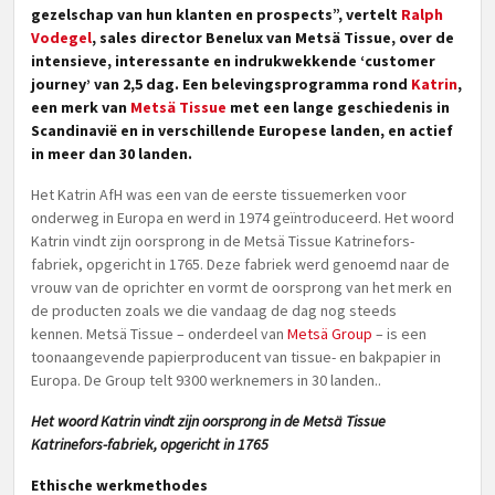
gezelschap van hun klanten en prospects”, vertelt
Ralph
Vodegel
, sales director Benelux van Metsä Tissue, over de
intensieve, interessante en indrukwekkende ‘customer
journey’ van 2,5 dag. Een belevingsprogramma rond
Katrin
,
een merk van
Metsä Tissue
met een lange geschiedenis in
Scandinavië en in verschillende Europese landen, en actief
in meer dan 30 landen.
Het Katrin AfH was een van de eerste tissuemerken voor
onderweg in Europa en werd in 1974 geïntroduceerd. Het woord
Katrin vindt zijn oorsprong in de Metsä Tissue Katrinefors-
fabriek, opgericht in 1765. Deze fabriek werd genoemd naar de
vrouw van de oprichter en vormt de oorsprong van het merk en
de producten zoals we die vandaag de dag nog steeds
kennen. Metsä Tissue – onderdeel van
Metsä Group
– is een
toonaangevende papierproducent van tissue- en bakpapier in
Europa. De Group telt 9300 werknemers in 30 landen..
Het woord Katrin vindt zijn oorsprong in de Metsä Tissue
Katrinefors-fabriek, opgericht in 1765
Ethische werkmethodes