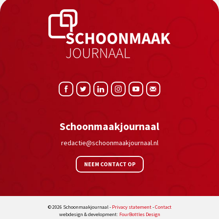
Schoonmaakjournaal
redactie@schoonmaakjournaal.nl
NEEM CONTACT OP
© 2026 Schoonmaakjournaal -
Privacy statement
-
Contact
webdesign & development:
FourBottles Design