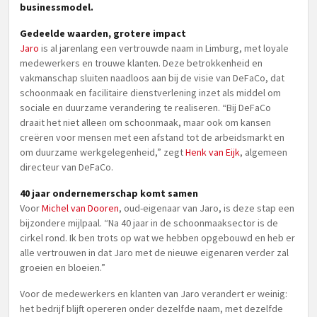
businessmodel.
Gedeelde waarden, grotere impact
Jaro
is al jarenlang een vertrouwde naam in Limburg, met loyale
medewerkers en trouwe klanten. Deze betrokkenheid en
vakmanschap sluiten naadloos aan bij de visie van DeFaCo, dat
schoonmaak en facilitaire dienstverlening inzet als middel om
sociale en duurzame verandering te realiseren. “Bij DeFaCo
draait het niet alleen om schoonmaak, maar ook om kansen
creëren voor mensen met een afstand tot de arbeidsmarkt en
om duurzame werkgelegenheid,” zegt
Henk van Eijk
, algemeen
directeur van DeFaCo.
40 jaar ondernemerschap komt samen
Voor
Michel van Dooren
, oud-eigenaar van Jaro, is deze stap een
bijzondere mijlpaal. “Na 40 jaar in de schoonmaaksector is de
cirkel rond. Ik ben trots op wat we hebben opgebouwd en heb er
alle vertrouwen in dat Jaro met de nieuwe eigenaren verder zal
groeien en bloeien.”
Voor de medewerkers en klanten van Jaro verandert er weinig:
het bedrijf blijft opereren onder dezelfde naam, met dezelfde