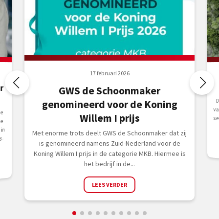
17 februari 2026
r
GWS de Schoonmaker
D
v
s
genomineerd voor de Koning
ie
Willem I prijs
de
in
Met enorme trots deelt GWS de Schoonmaker dat zij
B-
is genomineerd namens Zuid-Nederland voor de
Koning Willem I prijs in de categorie MKB. Hiermee is
het bedrijf in de...
LEES VERDER