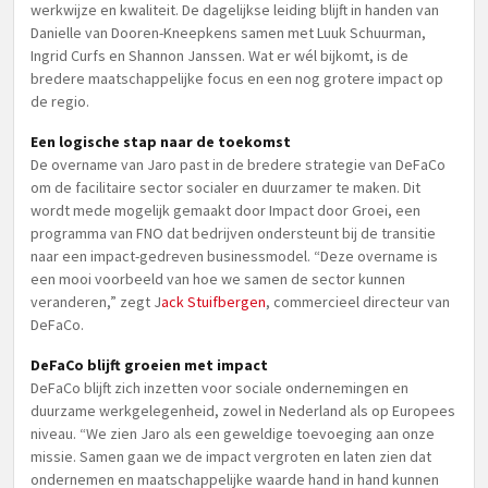
werkwijze en kwaliteit. De dagelijkse leiding blijft in handen van
Danielle van Dooren-Kneepkens samen met Luuk Schuurman,
Ingrid Curfs en Shannon Janssen. Wat er wél bijkomt, is de
bredere maatschappelijke focus en een nog grotere impact op
de regio.
Een logische stap naar de toekomst
De overname van Jaro past in de bredere strategie van DeFaCo
om de facilitaire sector socialer en duurzamer te maken. Dit
wordt mede mogelijk gemaakt door Impact door Groei, een
programma van FNO dat bedrijven ondersteunt bij de transitie
naar een impact-gedreven businessmodel. “Deze overname is
een mooi voorbeeld van hoe we samen de sector kunnen
veranderen,” zegt J
ack Stuifbergen
, commercieel directeur van
DeFaCo.
DeFaCo blijft groeien met impact
DeFaCo blijft zich inzetten voor sociale ondernemingen en
duurzame werkgelegenheid, zowel in Nederland als op Europees
niveau. “We zien Jaro als een geweldige toevoeging aan onze
missie. Samen gaan we de impact vergroten en laten zien dat
ondernemen en maatschappelijke waarde hand in hand kunnen