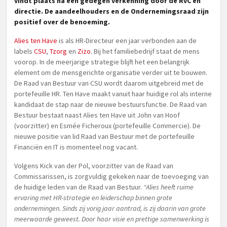
vindt plaats na een gedegen verkenning door de RvC en
directie. De aandeelhouders en de Ondernemingsraad zijn
positief over de benoeming.
Alies ten Have
is als HR-Directeur een jaar verbonden aan de
labels
CSU
,
Tzorg
en
Zizo
. Bij het familiebedrijf staat de mens
voorop. In de meerjarige strategie blijft het een belangrijk
element om de mensgerichte organisatie verder uit te bouwen.
De Raad van Bestuur van CSU wordt daarom uitgebreid met de
portefeuille HR. Ten Have maakt vanuit haar huidige rol als interne
kandidaat de stap naar de nieuwe bestuursfunctie. De Raad van
Bestuur bestaat naast Alies ten Have uit John van Hoof
(voorzitter) en Esmée Ficheroux (portefeuille Commercie). De
nieuwe positie van lid Raad van Bestuur met de portefeuille
Financiën en IT is momenteel nog vacant.
Volgens Kick van der Pol, voorzitter van de Raad van
Commissarissen, is zorgvuldig gekeken naar de toevoeging van
de huidige leden van de Raad van Bestuur.
“Alies heeft ruime
ervaring met HR-strategie en leiderschap binnen grote
ondernemingen. Sinds zij vorig jaar aantrad, is zij daarin van grote
meerwaarde geweest. Door haar visie en prettige samenwerking is