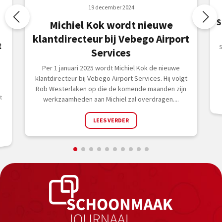
19 december 2024
S
Michiel Kok wordt nieuwe
klantdirecteur bij Vebego Airport
t
Services
Per 1 januari 2025 wordt Michiel Kok de nieuwe
klantdirecteur bij Vebego Airport Services. Hij volgt
Rob Westerlaken op die de komende maanden zijn
t
werkzaamheden aan Michiel zal overdragen....
LEES VERDER