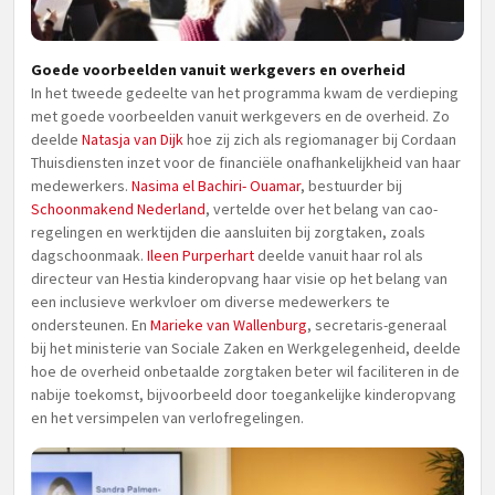
Goede voorbeelden vanuit werkgevers en overheid
In het tweede gedeelte van het programma kwam de verdieping
met goede voorbeelden vanuit werkgevers en de overheid. Zo
deelde
Natasja van Dijk
hoe zij zich als regiomanager bij Cordaan
Thuisdiensten inzet voor de financiële onafhankelijkheid van haar
medewerkers.
Nasima el Bachiri- Ouamar
, bestuurder bij
Schoonmakend Nederland
, vertelde over het belang van cao-
regelingen en werktijden die aansluiten bij zorgtaken, zoals
dagschoonmaak.
Ileen Purperhart
deelde vanuit haar rol als
directeur van Hestia kinderopvang haar visie op het belang van
een inclusieve werkvloer om diverse medewerkers te
ondersteunen. En
Marieke van Wallenburg
, secretaris-generaal
bij het ministerie van Sociale Zaken en Werkgelegenheid, deelde
hoe de overheid onbetaalde zorgtaken beter wil faciliteren in de
nabije toekomst, bijvoorbeeld door toegankelijke kinderopvang
en het versimpelen van verlofregelingen.