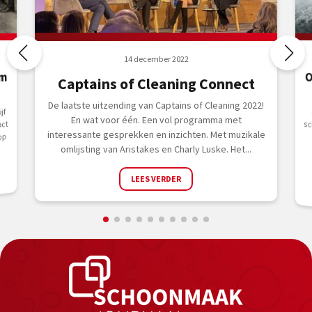
14 december 2022
am
O
Captains of Cleaning Connect
De laatste uitzending van Captains of Cleaning 2022!
jf
En wat voor één. Een vol programma met
act
interessante gesprekken en inzichten. Met muzikale
op
omlijsting van Aristakes en Charly Luske. Het...
.
LEES VERDER