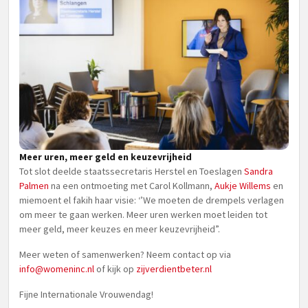
Meer uren, meer geld en keuzevrijheid
Tot slot deelde staatssecretaris Herstel en Toeslagen
Sandra
Palmen
na een ontmoeting met Carol Kollmann,
Aukje Willems
en
miemoent el fakih haar visie: ‘’We moeten de drempels verlagen
om meer te gaan werken. Meer uren werken moet leiden tot
meer geld, meer keuzes en meer keuzevrijheid”.
Meer weten of samenwerken? Neem contact op via
info@womeninc.nl
of kijk op
zijverdientbeter.nl
Fijne Internationale Vrouwendag!