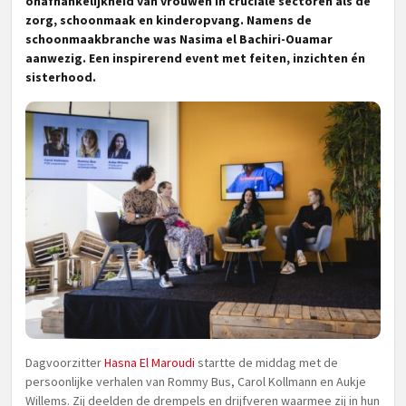
onafhankelijkheid van vrouwen in cruciale sectoren als de
zorg, schoonmaak en kinderopvang. Namens de
schoonmaakbranche was Nasima el Bachiri-Ouamar
aanwezig. Een inspirerend event met feiten, inzichten én
sisterhood.
Dagvoorzitter
Hasna El Maroudi
startte de middag met de
persoonlijke verhalen van Rommy Bus, Carol Kollmann en Aukje
Willems. Zij deelden de drempels en drijfveren waarmee zij in hun