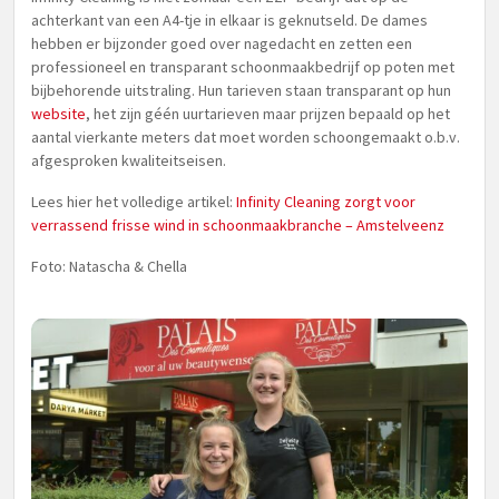
achterkant van een A4-tje in elkaar is geknutseld. De dames
hebben er bijzonder goed over nagedacht en zetten een
professioneel en transparant schoonmaakbedrijf op poten met
bijbehorende uitstraling. Hun tarieven staan transparant op hun
website
, het zijn géén uurtarieven maar prijzen bepaald op het
aantal vierkante meters dat moet worden schoongemaakt o.b.v.
afgesproken kwaliteitseisen.
Lees hier het volledige artikel:
Infinity Cleaning zorgt voor
verrassend frisse wind in schoonmaakbranche – Amstelveenz
Foto: Natascha & Chella