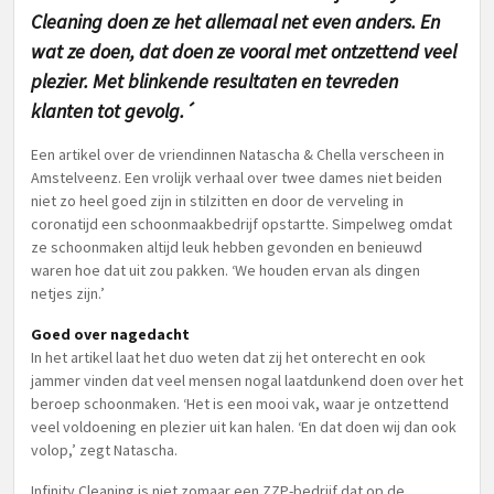
Cleaning doen ze het allemaal net even anders. En
wat ze doen, dat doen ze vooral met ontzettend veel
plezier. Met blinkende resultaten en tevreden
klanten tot gevolg.´
Een artikel over de vriendinnen Natascha & Chella verscheen in
Amstelveenz. Een vrolijk verhaal over twee dames niet beiden
niet zo heel goed zijn in stilzitten en door de verveling in
coronatijd een schoonmaakbedrijf opstartte. Simpelweg omdat
ze schoonmaken altijd leuk hebben gevonden en benieuwd
waren hoe dat uit zou pakken. ‘We houden ervan als dingen
netjes zijn.’
Goed over nagedacht
In het artikel laat het duo weten dat zij het onterecht en ook
jammer vinden dat veel mensen nogal laatdunkend doen over het
beroep schoonmaken. ‘Het is een mooi vak, waar je ontzettend
veel voldoening en plezier uit kan halen. ‘En dat doen wij dan ook
volop,’ zegt Natascha.
Infinity Cleaning is niet zomaar een ZZP-bedrijf dat op de