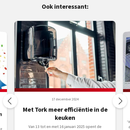
Ook interessant:
17 december 2024
Met Tork meer efficiëntie in de
n
keuken
“W
d
o
Van 13 tot en met 16 januari 2025 opent de