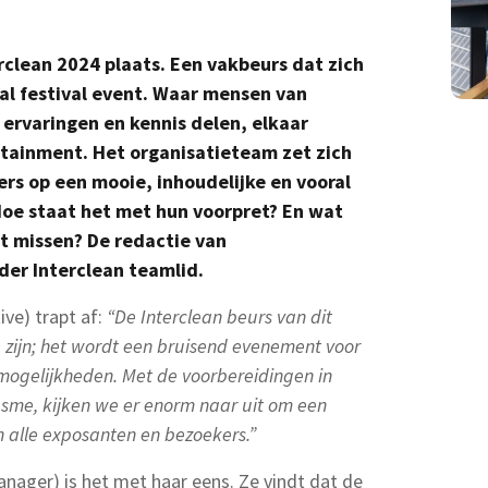
rclean 2024 plaats. Een vakbeurs dat zich
al festival event. Waar mensen van
ervaringen en kennis delen, elkaar
tainment. Het organisatieteam zet zich
rs op een mooie, inhoudelijke en vooral
Hoe staat het met hun voorpret? En wat
et missen? De redactie van
er Interclean teamlid.
ve) trapt af:
“De Interclean beurs van dit
e zijn; het wordt een bruisend evenement voor
mogelijkheden. Met de voorbereidingen in
asme, kijken we er enorm naar uit om een
n alle exposanten en bezoekers.”
nager) is het met haar eens. Ze vindt dat de