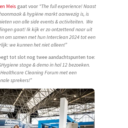
en Meis
gaat voor
“The full experience! Naast
choonmaak & hygiëne markt aanwezig is, is
eten van alle side events & activiteiten. We
ingen gaat! Ik kijk er zo ontzettend naar uit
en om samen met hun Interclean 2024 tot een
ijk: we kunnen het niet alleen!”
oegt tot slot nog twee aandachtspunten toe:
&Hygiene stage & demo in hal 12 bezoeken.
t Healthcare Cleaning Forum met een
onale sprekers!”