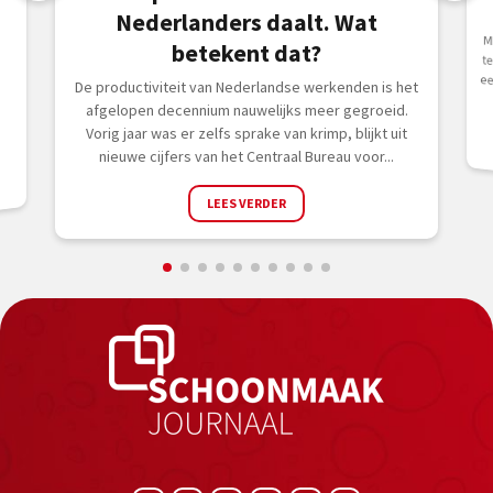
Nederlanders daalt. Wat
M
t
e
betekent dat?
De productiviteit van Nederlandse werkenden is het
afgelopen decennium nauwelijks meer gegroeid.
Vorig jaar was er zelfs sprake van krimp, blijkt uit
nieuwe cijfers van het Centraal Bureau voor...
LEES VERDER