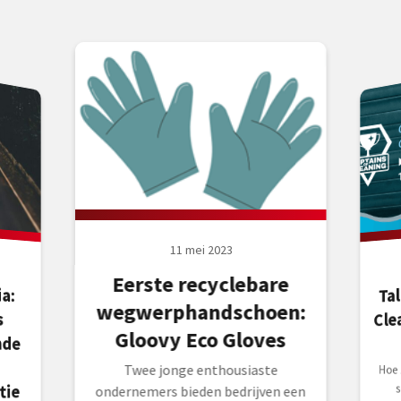
11 mei 2023
Eerste recyclebare
Ta
a:
is
de
wegwerphandschoen:
Cle
Gloovy Eco Gloves
Twee jonge enthousiaste
Hoe 
Nede
tege
staa
Cap
tie
ondernemers bieden bedrijven een