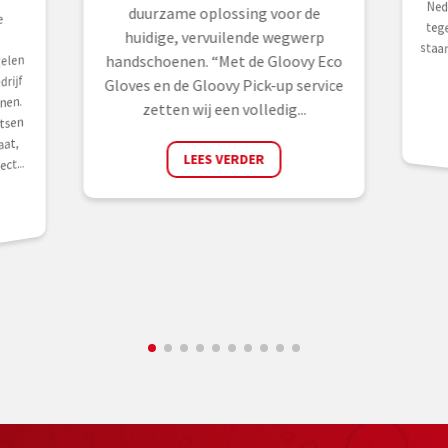
duurzame oplossing voor de
e
huidige, vervuilende wegwerp
elen
handschoenen. “Met de Gloovy Eco
rijf
Gloves en de Gloovy Pick-up service
nen.
zetten wij een volledig...
tsen
aat,
LEES VERDER
ct...