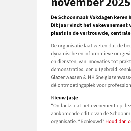
november 2025
De Schoonmaak Vakdagen keren in
Dit jaar vindt het vakevenement
plaats in de vertrouwde, centrale
De organisatie laat weten dat de beu
dynamische en informatieve omgevin
en diensten, van innovaties tot prak
demonstraties, een uitgebreid kenn
Glazenwassen & NK Snelglazenwass
dé ontmoetingsplek voor profession
N
ieuw jasje
“Ondanks dat het evenement op dezel
aankomende editie van de Schoonmaa
organisatie. “Benieuwd?
Houd dan o