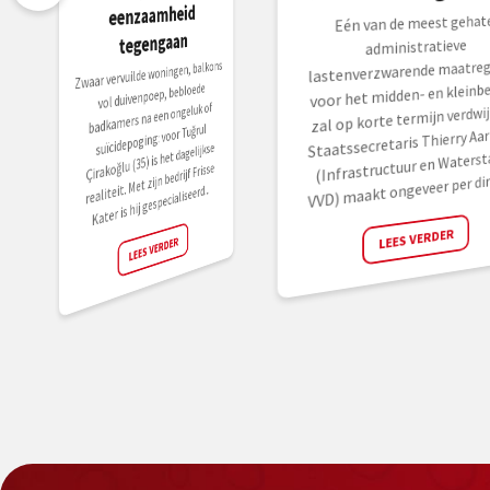
eenzaamheid
Eén van de meest gehat
tegengaan
administratieve
lastenverzwarende maatreg
Zwaar vervuilde woningen, balkons
voor het midden- en kleinbed
vol duivenpoep, bebloede
badkamers na een ongeluk of
zal op korte termijn verdwij
suïcidepoging: voor Tuğrul
Staatssecretaris Thierry Aar
Çirakoğlu (35) is het dagelijkse
(Infrastructuur en Waterst
realiteit. Met zijn bedrijf Frisse
VVD) maakt ongeveer per dire
Kater is hij gespecialiseerd...
LEES VERDER
LEES VERDER