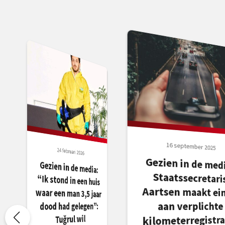
16 september 2025
24 februari 2026
Gezien in de medi
Staatssecretar
Aartsen maakt ein
Gezien in de media:
“Ik stond in een huis
waar een man 3,5 jaar
aan verplichte
dood had gelegen”:
Tuğrul wil
kilometerregistra