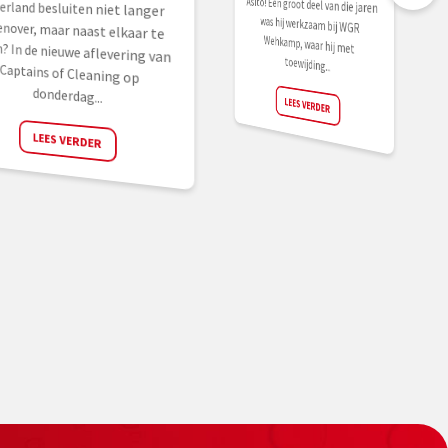
toewijding...
donderdag...
LEES VERDER
LEES VERDER