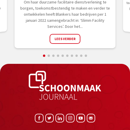
Om haar duurzame facilitaire dienstverlening te
borgen, toekomstbestendig te maken en verder te
e
ontwikkelen heeft Blankers haar bedrijven per 1
januari 2022 samengebracht in: ‘Slimm Facility
Services’. Door het...
LEES VERDER