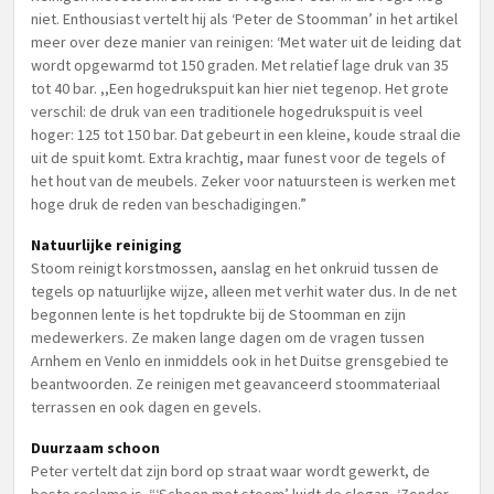
niet. Enthousiast vertelt hij als ‘Peter de Stoomman’ in het artikel
meer over deze manier van reinigen: ‘Met water uit de leiding dat
wordt opgewarmd tot 150 graden. Met relatief lage druk van 35
tot 40 bar. ,,Een hogedrukspuit kan hier niet tegenop. Het grote
verschil: de druk van een traditionele hogedrukspuit is veel
hoger: 125 tot 150 bar. Dat gebeurt in een kleine, koude straal die
uit de spuit komt. Extra krachtig, maar funest voor de tegels of
het hout van de meubels. Zeker voor natuursteen is werken met
hoge druk de reden van beschadigingen.”
Natuurlijke reiniging
Stoom reinigt korstmossen, aanslag en het onkruid tussen de
tegels op natuurlijke wijze, alleen met verhit water dus. In de net
begonnen lente is het topdrukte bij de Stoomman en zijn
medewerkers. Ze maken lange dagen om de vragen tussen
Arnhem en Venlo en inmiddels ook in het Duitse grensgebied te
beantwoorden. Ze reinigen met geavanceerd stoommateriaal
terrassen en ook dagen en gevels.
Duurzaam schoon
Peter vertelt dat zijn bord op straat waar wordt gewerkt, de