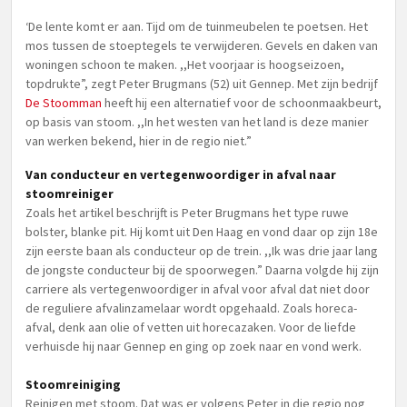
‘De lente komt er aan. Tijd om de tuinmeubelen te poetsen. Het
mos tussen de stoeptegels te verwijderen. Gevels en daken van
woningen schoon te maken. ,,Het voorjaar is hoogseizoen,
topdrukte”, zegt Peter Brugmans (52) uit Gennep. Met zijn bedrijf
De Stoomman
heeft hij een alternatief voor de schoonmaakbeurt,
op basis van stoom. ,,In het westen van het land is deze manier
van werken bekend, hier in de regio niet.”
Van conducteur en vertegenwoordiger in afval naar
stoomreiniger
Zoals het artikel beschrijft is Peter Brugmans het type ruwe
bolster, blanke pit. Hij komt uit Den Haag en vond daar op zijn 18e
zijn eerste baan als conducteur op de trein. ,,Ik was drie jaar lang
de jongste conducteur bij de spoorwegen.” Daarna volgde hij zijn
carriere als vertegenwoordiger in afval voor afval dat niet door
de reguliere afvalinzamelaar wordt opgehaald. Zoals horeca-
afval, denk aan olie of vetten uit horecazaken. Voor de liefde
verhuisde hij naar Gennep en ging op zoek naar en vond werk.
Stoomreiniging
Reinigen met stoom. Dat was er volgens Peter in die regio nog