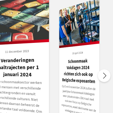
11 december 2023
10 april 2024
Veranderingen
Schoonmaak
aaltrajecten per 1
Vakdagen 2024
richten zich ook op
januari 2024
Belgische exposanten
de schoonmaaksector werken
l mensen met verschillende
htergronden en vanuit
schillende culturen. Niet
ereen daarvan beheerst de
erlandse taal voldoende. Om
ed redzaam te zijn en
Op 5 en 6 november 2024 zullen de
jaarlijkse Schoonmaak Vakdagen
weer plaatsvinden. Ditmaal met
ook een focus op Belgische exposanten, want deelname aan de
vakdagen is voor bedrijven...