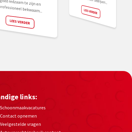
professioneel bekwaam...
LEES VERDER
LEES VERDER
ndige links:
Schoonmaakvacatures
Contact opnemen
Veelgestelde vragen