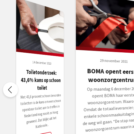
29 november 2021
14 december 2023
BOMA opent eers
Toiletonderzoek:
43,6% kans op schoon
woonzorgcentr
toilet
Op maandag 6 december 2
opent BOMA haar eerst
Met 43,6 procent schoon bevonden
toiletten is de kans om een schoon
woonzorgcentrum. Waar
openbaar toilet aan te treffen in
Omdat de totaalleverancier
Nederland nog nooit zo hoog
enkele schoonmaakuitdaging
geweest. Dat blijkt uit het
de weg wil gaan. “De stap naa
Nationale...
woonzorgcentrum waarin all