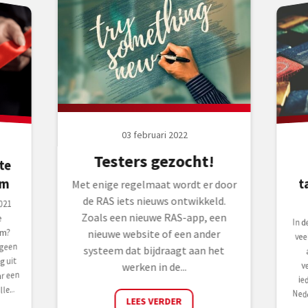
03 februari 2022
Testers gezocht!
te
t
um
Met enige regelmaat wordt er door
de RAS iets nieuws ontwikkeld.
021
Zoals een nieuwe RAS-app, een
e
In 
vee
ac
ver
ied
Ned
go
om?
nieuwe website of een ander
 geen
systeem dat bijdraagt aan het
 uit
werken in de...
r een
e...
LEES VERDER