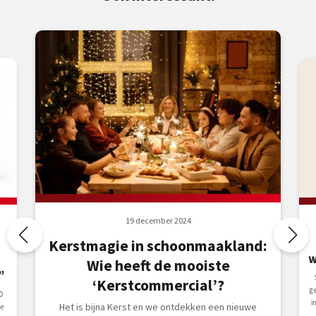
19 december 2024
Kerstmagie in schoonmaakland:
w
Wie heeft de mooiste
”
‘Kerstcommercial’?
0
Het is bijna Kerst en we ontdekken een nieuwe
de