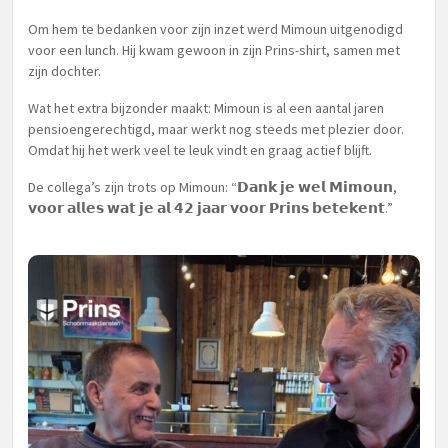
Om hem te bedanken voor zijn inzet werd Mimoun uitgenodigd
voor een lunch. Hij kwam gewoon in zijn Prins-shirt, samen met
zijn dochter.
Wat het extra bijzonder maakt: Mimoun is al een aantal jaren
pensioengerechtigd, maar werkt nog steeds met plezier door.
Omdat hij het werk veel te leuk vindt en graag actief blijft.
De collega’s zijn trots op Mimoun: “𝗗𝗮𝗻𝗸 𝗷𝗲 𝘄𝗲𝗹 𝗠𝗶𝗺𝗼𝘂𝗻,
𝘃𝗼𝗼𝗿 𝗮𝗹𝗹𝗲𝘀 𝘄𝗮𝘁 𝗷𝗲 𝗮𝗹 𝟰𝟮 𝗷𝗮𝗮𝗿 𝘃𝗼𝗼𝗿 𝗣𝗿𝗶𝗻𝘀 𝗯𝗲𝘁𝗲𝗸𝗲𝗻𝘁.”