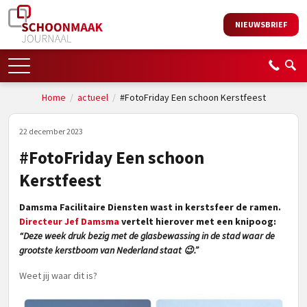
NIEUWSBRIEF
Home
/
actueel
/
#FotoFriday Een schoon Kerstfeest
22 december 2023
#FotoFriday Een schoon
Kerstfeest
Damsma Facilitaire Diensten wast in kerstsfeer de ramen.
Directeur Jef Damsma
vertelt hierover met een knipoog:
“Deze week druk bezig met de glasbewassing in de stad waar de
grootste kerstboom van Nederland staat 😉.”
Weet jij waar dit is?