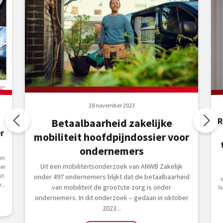
28 november 2023
R
i
t
Betaalbaarheid zakelijke
r
mobiliteit hoofdpijndossier voor
ondernemers
en
Uit een mobiliteitsonderzoek van ANWB Zakelijk
ser
t.
onder 497 ondernemers blijkt dat de betaalbaarheid
..
van mobiliteit de grootste zorg is onder
ondernemers. In dit onderzoek – gedaan in oktober
2023...