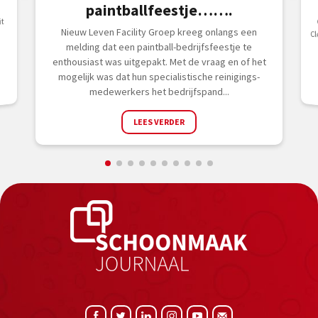
paintballfeestje…….
t
Nieuw Leven Facility Groep kreeg onlangs een
melding dat een paintball-bedrijfsfeestje te
enthousiast was uitgepakt. Met de vraag en of het
mogelijk was dat hun specialistische reinigings-
medewerkers het bedrijfspand...
LEES VERDER