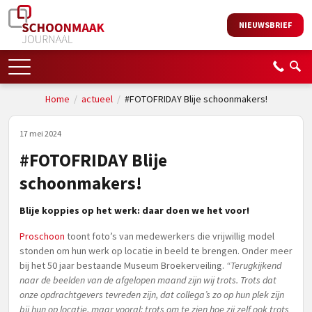
NIEUWSBRIEF
Home
/
actueel
/
#FOTOFRIDAY Blije schoonmakers!
17 mei 2024
#FOTOFRIDAY Blije
schoonmakers!
Blije koppies op het werk: daar doen we het voor!
Proschoon
toont foto’s van medewerkers die vrijwillig model
stonden om hun werk op locatie in beeld te brengen. Onder meer
bij het 50 jaar bestaande Museum Broekerveiling.
“Terugkijkend
naar de beelden van de afgelopen maand zijn wij trots. Trots dat
onze opdrachtgevers tevreden zijn, dat collega’s zo op hun plek zijn
bij hun op locatie, maar vooral: trots om te zien hoe zij zelf ook trots