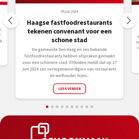
05 juli 2024
Haagse fastfoodrestaurants
n,
tekenen convenant voor een
?
A
K
i
schone stad
ug
De gemeente Den Haag en zes bekende
fastfoodrestaurants hebben afspraken gemaakt
voor een schonere stad. 070online meldt dat op 27
juni 2024 zes vertegenwoordigers van restaurants
en wethouder Arjen...
LEES VERDER