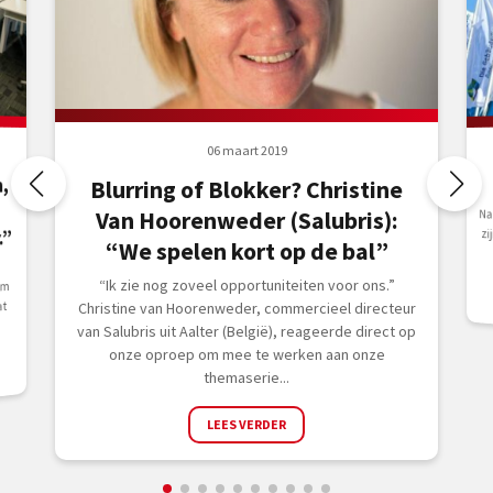
06 maart 2019
,
Blurring of Blokker? Christine
Na
zi
Van Hoorenweder (Salubris):
.”
“We spelen kort op de bal”
“Ik zie nog zoveel opportuniteiten voor ons.”
om
at
Christine van Hoorenweder, commercieel directeur
van Salubris uit Aalter (België), reageerde direct op
onze oproep om mee te werken aan onze
themaserie...
LEES VERDER