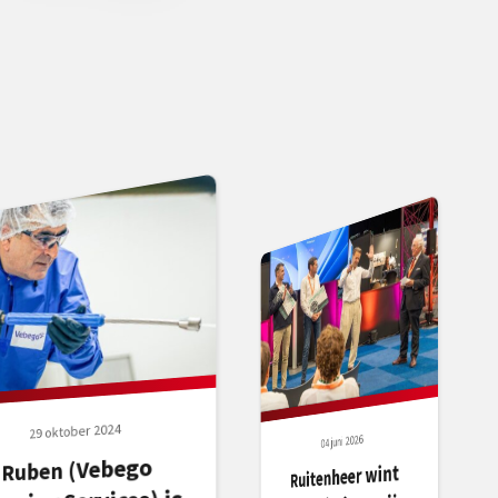
29 oktober 2024
04 juni 2026
Ruben (Vebego
k voor 1,5 miljoen
Ruitenheer wint