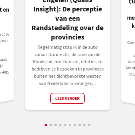
Cl
Insight): De perceptie
me
van een
Randstedeling over de
 2026
provincies
jkste
Rube
bel
sch
prod
Leerdam. 
Regelmatig stap ik in de auto
vanuit Dordrecht, de rand van de
vaak
Randstad, om klanten, relaties en
ér
bedrijven te bezoeken in provincies
eving,
buiten het dichtbevolkte westen
van Nederland. Groningen,...
LEES VERDER