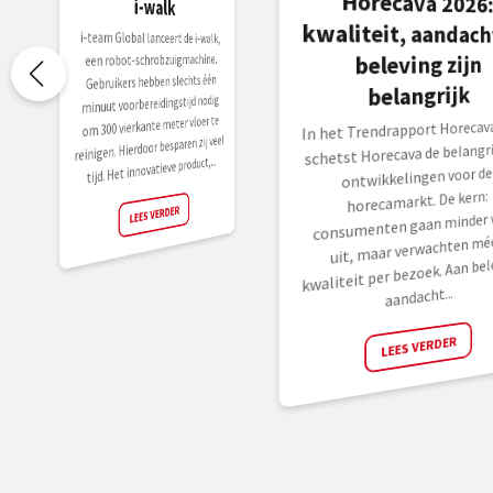
i-walk
i-team Global lanceert de i-walk,
beleving zijn
een robot-schrobzuigmachine.
Gebruikers hebben slechts één
belangrijk
minuut voorbereidingstijd nodig
om 300 vierkante meter vloer te
In het Trendrapport Horecava
reinigen. Hierdoor besparen zij veel
schetst Horecava de belangri
tijd. Het innovatieve product,...
ontwikkelingen voor de
horecamarkt. De kern:
LEES VERDER
consumenten gaan minder 
uit, maar verwachten mé
kwaliteit per bezoek. Aan bel
aandacht...
LEES VERDER