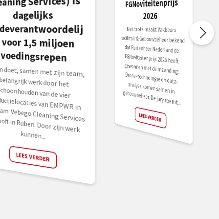
eaning Services) is
FGNoviteitenprijs
dagelijks
2026
deverantwoordelij
Met trots maakt Vakbeurs
Facilitair & Gebouwbeheer bekend
dat Ruitenheer Nederland de
FGNoviteitenprijs 2026 heeft
gewonnen met de inzending:
Drone-technologie en data-
analyse komen samen in
voedingsrepen
n doet, samen met zijn team,
angrijk werk door het
oonhouden van de vier
uctielocaties van EMPWR in
Vebego Cleaning Services gelooft in Ruben. Door zijn werk
gebouwbeheer. De jury roemt...
LEES VERDER
kunnen...
LEES VERDER