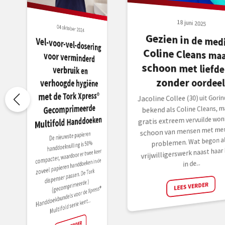
18 juni 2025
04 oktober 2024
Gezien in de medi
Coline Cleans maa
schoon met liefde 
Vel-voor-vel-dosering
voor verminderd
verbruik en
verhoogde hygiëne
zonder oordeel
met de Tork Xpress®
Jacoline Collee (30) uit Gori
Gecomprimeerde
bekend als Coline Cleans, m
Multifold Handdoeken
gratis extreem vervuilde won
schoon van mensen met men
De nieuwste papieren
problemen. Wat begon a
handdoekvulling is 50%
vrijwilligerswerk naast haar
compacter, waardoor er twee keer
zoveel papieren handdoeken in de
in de...
dispenser passen. De Tork
(gecomprimeerde )
LEES VERDER
Handdoekbundels voor de Xpress®
Multifold serie kent...