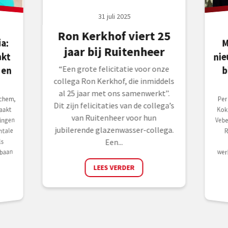
31 juli 2025
Ron Kerkhof viert 25
a:
kt
en
M
jaar bij Ruitenheer
nie
b
“Een grote felicitatie voor onze
collega Ron Kerkhof, die inmiddels
al 25 jaar met ons samenwerkt”.
nchem,
Per
Kok
Veb
Ro
ko
wer
Dit zijn felicitaties van de collega’s
aakt
van Ruitenheer voor hun
ingen
jubilerende glazenwasser-collega.
tale
ls
Een...
 baan
LEES VERDER