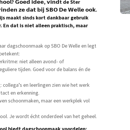
𝗵𝗼𝗼𝗹? 𝗚𝗼𝗲𝗱 𝗶𝗱𝗲𝗲, 𝘃𝗶𝗻𝗱t de Ster
𝗱𝗲𝗻 𝘇𝗲 𝗱𝗮𝘁 𝗯𝗶𝗷 𝗦𝗕𝗢 𝗗𝗲 𝗪𝗲𝗹𝗹𝗲 𝗼𝗼𝗸.
ijs maakt sinds kort dankbaar gebruik
 En dat is niet alleen praktisch, maar
 haar dagschoonmaak op SBO De Welle en legt
betekent:
rkritme: niet alleen avond- of
uliere tijden. Goed voor de balans én de
 collega’s en leerlingen zien wie het werk
ntact en erkenning.
uwen schoonmaken, maar een werkplek vol
ool. Je wordt écht onderdeel van het geheel.
chool biedt dagschoonmaak voordelen: