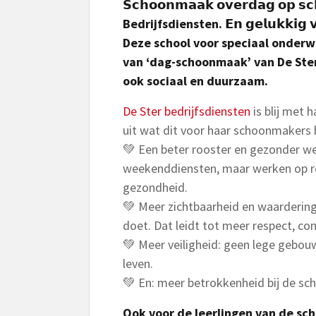
𝗦𝗰𝗵𝗼𝗼𝗻𝗺𝗮𝗮𝗸 𝗼𝘃𝗲𝗿𝗱𝗮𝗴 𝗼𝗽 𝘀𝗰
Bedrijfsdiensten. 𝗘𝗻 𝗴𝗲𝗹𝘂𝗸𝗸𝗶𝗴 𝘃𝗶
Deze school voor speciaal onderw
van ‘dag-schoonmaak’ van De Ster.
ook sociaal en duurzaam.
De Ster bedrijfsdiensten
is blij met
uit wat dit voor haar schoonmakers 
💚 Een beter rooster en gezonder we
weekenddiensten, maar werken op reg
gezondheid.
💚 Meer zichtbaarheid en waardering:
doet. Dat leidt tot meer respect, co
💚 Meer veiligheid: geen lege gebo
leven.
💚 En: meer betrokkenheid bij de sch
Ook voor de leerlingen van de s