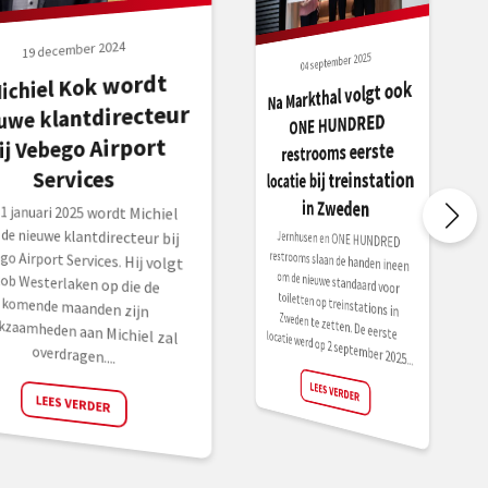
19 december 2024
04 september 2025
ichiel Kok wordt
Na Markthal volgt ook
uwe klantdirecteur
ONE HUNDRED
ij Vebego Airport
restrooms eerste
Services
locatie bij treinstation
in Zweden
 1 januari 2025 wordt Michiel
 de nieuwe klantdirecteur bij
ego Airport Services. Hij volgt
b Westerlaken op die de
mende maanden zijn
kzaamheden aan Michiel zal
Jernhusen en ONE HUNDRED
restrooms slaan de handen ineen
om de nieuwe standaard voor
toiletten op treinstations in
Zweden te zetten. De eerste locatie werd op 2 september 2025...
overdragen....
LEES VERDER
LEES VERDER