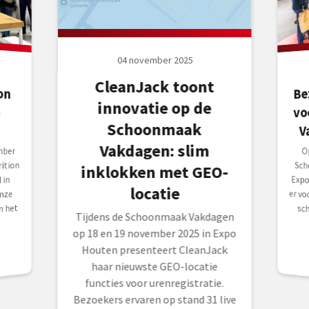
04 november 2025
CleanJack toont
Be
on
in
innovatie op de
vo
Schoonmaak
V
Vakdagen: slim
mber
O
S
Ex
er
s
ition
inklokken met GEO-
 in
locatie
nze
n het
Tijdens de Schoonmaak Vakdagen
op 18 en 19 november 2025 in Expo
Houten presenteert CleanJack
haar nieuwste GEO-locatie
functies voor urenregistratie.
Bezoekers ervaren op stand 31 live