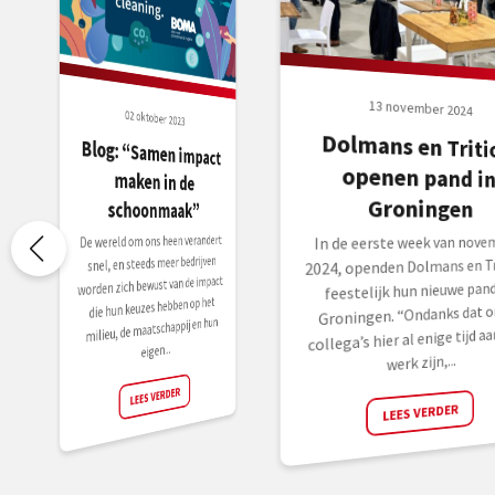
13 november 2024
02 oktober 2023
Dolmans en Triti
openen pand 
Blog: “Samen impact
maken in de
Groningen
schoonmaak”
De wereld om ons heen verandert
In de eerste week van nove
snel, en steeds meer bedrijven
2024, openden Dolmans en Tr
worden zich bewust van de impact
feestelijk hun nieuwe pand
die hun keuzes hebben op het
Groningen. “Ondanks dat o
milieu, de maatschappij en hun
collega’s hier al enige tijd aa
eigen...
werk zijn,...
LEES VERDER
LEES VERDER