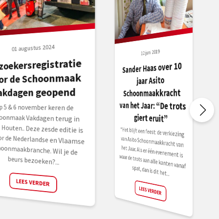
01 augustus 2024
12 juni 2019
zoekersregistratie
Sander Haas over 10
or de Schoonmaak
jaar Asito
akdagen geopend
Schoonmaakkracht
van het Jaar: “De trots
p 5 & 6 november keren de
choonmaak Vakdagen terug in
po Houten.. Deze zesde editie is
 voor de Nederlandse en Vlaamse
choonmaakbranche. Wil je de
giert eruit”
“Het blijft een feest: de verkiezing
van Asito Schoonmaakkracht van
het Jaar. Als er één evenement is
waar de trots aan alle kanten vanaf
beurs bezoeken?...
spat, dan is dit het...
LEES VERDER
LEES VERDER