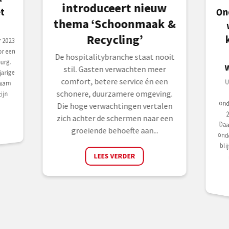
introduceert nieuw
On
thema ‘Schoonmaak &
Recycling’
 2023
r een
De hospitalitybranche staat nooit
urg.
stil. Gasten verwachten meer
jarige
comfort, betere service én een
U
N
o
2
D
ond
kwam
schonere, duurzamere omgeving.
ijn
Die hoge verwachtingen vertalen
zich achter de schermen naar een
groeiende behoefte aan...
LEES VERDER