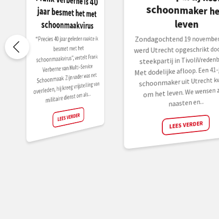
leven
schoonmaakvirus
Zondagochtend 19 november
“Precies 40 jaar geleden raakte ik
besmet met het
werd Utrecht opgeschrikt doo
schoonmaakvirus”, vertelt Frank
steekpartij in TivoliVredenb
Verberne van Multi-Service
Met dodelijke afloop. Een 41-
Schoonmaak. Zijn vader was net
schoonmaker uit Utrecht 
overleden, hij kreeg vrijstelling van
om het leven. We wensen z
militaire dienst om als...
naasten en...
LEES VERDER
LEES VERDER