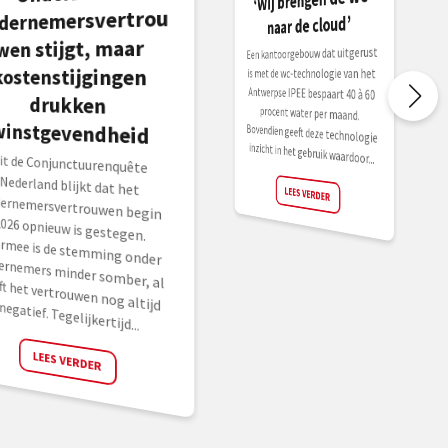
dernemersvertrou
naar de cloud’
wen stijgt, maar
Een kantoorgebouw dat uitgerust
procent water per maand.
Bovendien geeft deze technologie
kostenstijgingen
is met de wc-technologie van het
Antwerpse IPEE bespaart 40 à 60
drukken
winstgevendheid
inzicht in het gebruik waardoor...
it de Conjunctuurenquête
ederland blijkt dat het
ndernemersvertrouwen begin
026 opnieuw is gestegen.
aarmee is de stemming onder
ernemers minder somber, al blijft het vertrouwen nog altijd
LEES VERDER
negatief. Tegelijkertijd...
LEES VERDER