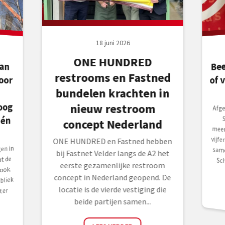
18 juni 2026
ONE HUNDRED
Bee
an
oor
restrooms en Fastned
of 
bundelen krachten in
oog
nieuw restroom
Afg
Sch
meer
vijf
sam
Sch
 én
concept Nederland
ONE HUNDRED en Fastned hebben
en in
bij Fastnet Velder langs de A2 het
t de
eerste gezamenlijke restroom
ook.
concept in Nederland geopend. De
bliek
locatie is de vierde vestiging die
ter
beide partijen samen...