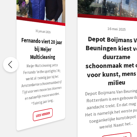
16 mei 2025
30 januari 2026
Depot Boijmans V
Beuningen kiest v
Fernando viert 20 jaar
bij Meijer
duurzame
Multicleaning
schoonmaak met 
Meijer Multicleaning zette
Fernando ‘in the spotlights’. Hij
voor kunst, mens
werkt al twintig jaar bij het
milieu
Amsterdamse schoonmaakbedrijf.
Tijd voor een mooie bos bloemen
Depot Boijmans Van Beuning
en natuurlijk mooie woorden.
Rotterdam is een gebouw da
“Twintig jaar lang...
aandacht trekt. En dat mag 
Het is namelijk het eerste pu
LEES VERDER
toegankelijke kunstdepot 
wereld. Naast het...