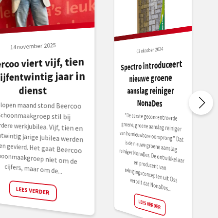
14 november 2025
03 oktober 2024
rcoo viert vijf, tien
Spectro introduceert
vijfentwintig jaar in
nieuwe groene
dienst
aanslag reiniger
NonaDes
elopen maand stond Beercoo
oonmaakgroep stil bij
dere werkjubilea. Vijf, tien en
entwintig jarige jubilea werden
en gevierd. Het gaat Beercoo
oonmaakgroep niet om de
“De eerste geconcentreerde
groene, groene aanslag reiniger
van hernieuwbare oorsprong.” Dat
is de nieuwe groene aanslag
reiniger NonaDes. De ontwikkelaar
en producent van
cijfers, maar om de...
reinigingsconcepten uit Oss vertelt dat NonaDes...
LEES VERDER
LEES VERDER