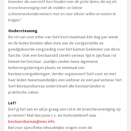
bewaker die overzicht kan houden over de grote lijnen, die wij als
branchevereniging met de midden- en kleine
schoonmaakondernemers met en voor elkaar willen en weten te
krijgen.”
Ondersteuning
De rol van voorzitter van SieV kost maximaal één dag per week
en de leden betalen allen mee aan de vastgestelde en
goedgekeurde vergoeding voor het kunnen bekleden van deze
functie. Ook een bestuurslid steekt serieus tijd in zijn/haar rol
binnen het bestuur. Jaarlijks vinden twee algemene
ledenvergaderingen plaats en minimaal vier
bestuursvergaderingen. Verder organiseert SieV voor en met
haar leden tweemaandelijks een webinar en een jaarseminar. Het
SieV Bestuursbureau ondersteunt alle bestuursleden in
praktische zaken.
Lef?
Durf jij het aan en wil je graag een rol in de branchevereniging op
je nemen? Mail dan jouw c.v. en motivatiebrief naar
bestuursbureau@siev.info
.
Bel voor specifieke inhoudelijke vragen over de