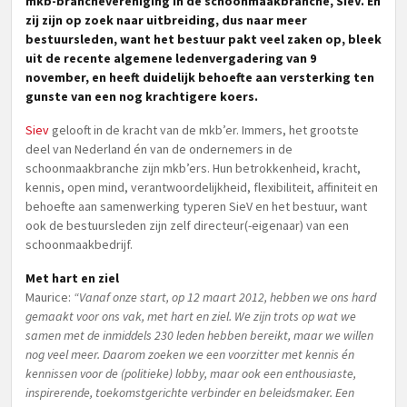
mkb-branchevereniging in de schoonmaakbranche, SieV. En
zij zijn op zoek naar uitbreiding, dus naar meer
bestuursleden, want het bestuur pakt veel zaken op, bleek
uit de recente algemene ledenvergadering van 9
november, en heeft duidelijk behoefte aan versterking ten
gunste van een nog krachtigere koers.
Siev
gelooft in de kracht van de mkb’er. Immers, het grootste
deel van Nederland én van de ondernemers in de
schoonmaakbranche zijn mkb’ers. Hun betrokkenheid, kracht,
kennis, open mind, verantwoordelijkheid, flexibiliteit, affiniteit en
behoefte aan samenwerking typeren SieV en het bestuur, want
ook de bestuursleden zijn zelf directeur(-eigenaar) van een
schoonmaakbedrijf.
Met hart en ziel
Maurice:
“Vanaf onze start, op 12 maart 2012, hebben we ons hard
gemaakt voor ons vak, met hart en ziel. We zijn trots op wat we
samen met de inmiddels 230 leden hebben bereikt, maar we willen
nog veel meer. Daarom zoeken we een voorzitter met kennis én
kennissen voor de (politieke) lobby, maar ook een enthousiaste,
inspirerende, toekomstgerichte verbinder en beleidsmaker. Een