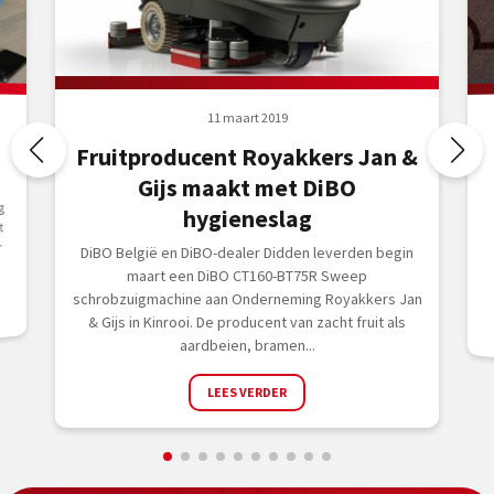
11 maart 2019
Fruitproducent Royakkers Jan &
Gijs maakt met DiBO
g
hygieneslag
t
r
DiBO België en DiBO-dealer Didden leverden begin
maart een DiBO CT160-BT75R Sweep
schrobzuigmachine aan Onderneming Royakkers Jan
& Gijs in Kinrooi. De producent van zacht fruit als
aardbeien, bramen...
LEES VERDER