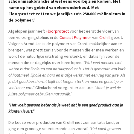
schoonmaakbranche al wel eens voorbij zien komen. Met
name op het gebied van vloeronderhoud. Met
Floorprotect zetten we jaarlijks zo’n 250.000 m2 linoleum in
de polymeer.”
Afgelopen jaar heeft
Floorprotect
voor het eerst de vloer van
een verzorgingstehuis in de
Consist Polymeer
van
Crohill
gezet.
Volgens Arend Jan is de polymeer van Crohill makkelijker aan te
brengen, wat prettiger is voor de mensen die er mee werken en
wordt de natuurlijke uitstraling versterkt, en dat is fijn voor de
mensen die er dagelijks over heen lopen.
“Wat veel mensen niet
weten is dat linoleum een natuurproduct is. Het is gemaakt van kurk
of houtmeel, lijnolie en hars en is afgewerkt met een rug van jute. Als
je dat goed beschermt blijft het langer sterk en mooi en geniet je er
veel meer van.”
Glimlachend voegt hij er aan toe:
“Moet je wel de
juiste polymeer gebruiken natuurlijk.”
“Het voelt gewoon beter als je weet dat je een goed product aan je
klanten levert.”
Die keuze voor producten van Crohill niet zomaar tot stand, er
ging een grondige selectieronde aan vooraf.
“Het voelt gewoon