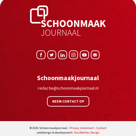
Schoonmaakjournaal
redactie@schoonmaakjournaal.nl
NEEM CONTACT OP
© 2026 Schoonmaakjournaal -
Privacy statement
-
Contact
webdesign & development:
FourBottles Design