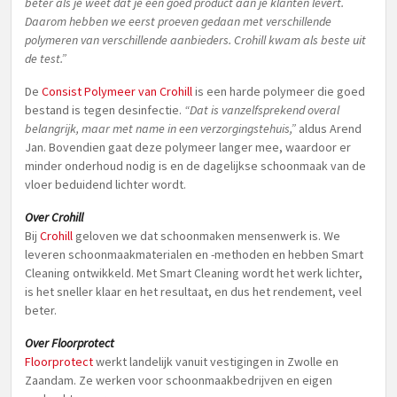
beter als je weet dat je een goed product aan je klanten levert.
Daarom hebben we eerst proeven gedaan met verschillende
polymeren van verschillende aanbieders. Crohill kwam als beste uit
de test.”
De
Consist Polymeer van Crohill
is een harde polymeer die goed
bestand is tegen desinfectie.
“Dat is vanzelfsprekend overal
belangrijk, maar met name in een verzorgingstehuis,”
aldus Arend
Jan. Bovendien gaat deze polymeer langer mee, waardoor er
minder onderhoud nodig is en de dagelijkse schoonmaak van de
vloer beduidend lichter wordt.
Over Crohill
Bij
Crohill
geloven we dat schoonmaken mensenwerk is. We
leveren schoonmaakmaterialen en -methoden en hebben Smart
Cleaning ontwikkeld. Met Smart Cleaning wordt het werk lichter,
is het sneller klaar en het resultaat, en dus het rendement, veel
beter.
Over Floorprotect
Floorprotect
werkt landelijk vanuit vestigingen in Zwolle en
Zaandam. Ze werken voor schoonmaakbedrijven en eigen