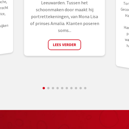
che,
Leeuwarden. Tussen het
Tor
Gec
Ha
X
Ha
pr
waa
racht
schoonmaken door maakt hij
ice,
portrettekeningen, van Mona Lisa
s
of prinses Amalia. Klanten poseren
ijken
soms...
LEES VERDER
h