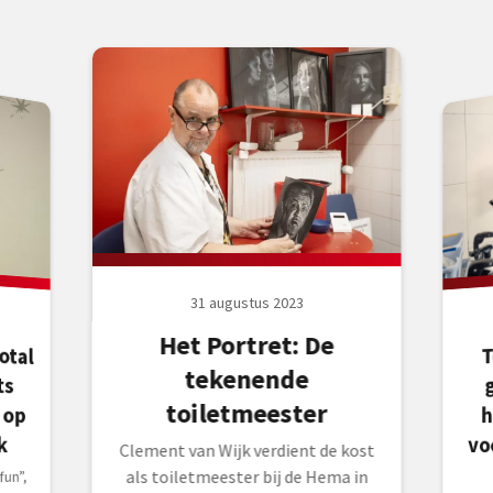
31 augustus 2023
Het Portret: De
otal
cts
n op
T
tekenende
toiletmeester
h
vo
k
Clement van Wijk verdient de kost
als toiletmeester bij de Hema in
fun”,