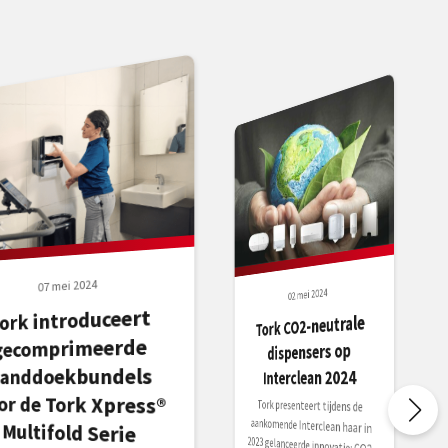
07 mei 2024
02 mei 2024
ork introduceert
Tork CO2-neutrale
gecomprimeerde
dispensers op
anddoekbundels
Interclean 2024
or de Tork Xpress®
Tork presenteert tijdens de
aankomende Interclean haar in
2023 gelanceerde innovatie: CO2-
neutrale dispensers. Als koploper
op het gebied van duurzaamheid
heeft Tork als eerste in Europa een
Multifold Serie