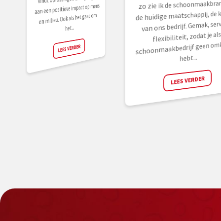
zo zie ik de schoonmaakbran
aan een positieve impact op mens
de huidige maatschappij, de k
en milieu. Ook als het gaat om
van ons bedrijf. Gemak, serv
het...
flexibiliteit, zodat je al
schoonmaakbedrijf geen omk
LEES VERDER
hebt...
LEES VERDER