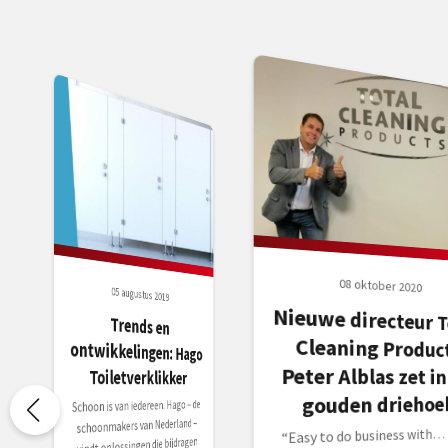
08 oktober 2020
05 augustus 2019
Nieuwe directeur T
Cleaning Produ
Peter Alblas zet i
Trends en
ontwikkelingen: Hago
Toiletverklikker
gouden driehoe
Schoon is van iedereen. Hago – de
schoonmakers van Nederland –
“Easy to do business with… 
vindt oplossingen die bijdragen