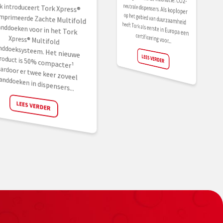
k introduceert Tork Xpress®
omprimeerde Zachte Multifold
nddoeken voor in het Tork
press® Multifold
nddoeksysteem. Het nieuwe
oduct is 50% compacter¹
rdoor er twee keer zoveel
certificering voor...
LEES VERDER
anddoeken in dispensers...
LEES VERDER