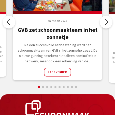
07 maart 2025
-
GVB zet schoonmaakteam in het
zonnetje
Na een succesvolle aanbesteding werd het
a.
schoonmaakteam van GVB in het zonnetje gezet. De
er
D
i
h
nieuwe gunning betekent niet alleen continuïteit in
et
..
het werk, maar ook een erkenning van de...
LEES VERDER