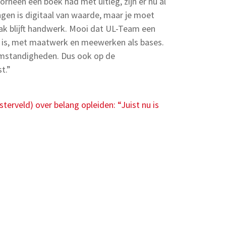
orheen een boek had met uitleg, zijn er nu al
ingen is digitaal van waarde, maar je moet
k blijft handwerk. Mooi dat UL-Team een
e is, met maatwerk en meewerken als bases.
 omstandigheden. Dus ook op de
t.”
erveld) over belang opleiden: “Juist nu is