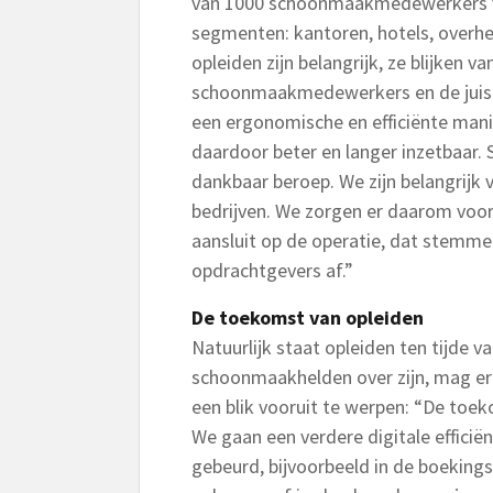
van 1000 schoonmaakmedewerkers v
segmenten: kantoren, hotels, overhei
opleiden zijn belangrijk, ze blijken v
schoonmaakmedewerkers en de juist
een ergonomische en efficiënte man
daardoor beter en langer inzetbaar
dankbaar beroep. We zijn belangrijk 
bedrijven. We zorgen er daarom voo
aansluit op de operatie, dat stemme
opdrachtgevers af.”
De toekomst van opleiden
Natuurlijk staat opleiden ten tijde v
schoonmaakhelden over zijn, mag er g
een blik vooruit te werpen: “De toe
We gaan een verdere digitale efficiën
gebeurd, bijvoorbeeld in de boeking