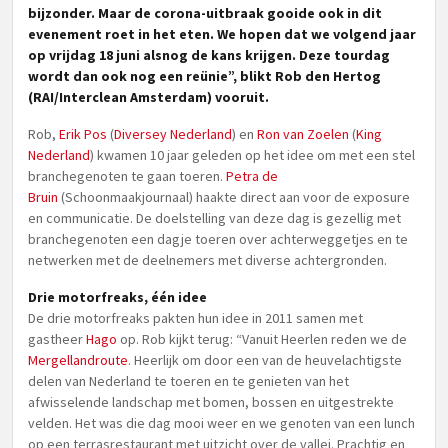
bijzonder. Maar de corona-uitbraak gooide ook in dit
evenement roet in het eten. We hopen dat we volgend jaar
op vrijdag 18 juni alsnog de kans krijgen. Deze tourdag
wordt dan ook nog een reünie”, blikt
Rob den Hertog
(
RAI/Interclean Amsterdam
) vooruit.
Rob,
Erik Pos
(
Diversey Nederland
) en
Ron van Zoelen
(
King
Nederland
) kwamen 10 jaar geleden op het idee om met een stel
branchegenoten te gaan toeren.
Petra de
Bruin
(Schoonmaakjournaal) haakte direct aan voor de exposure
en communicatie. De doelstelling van deze dag is gezellig met
branchegenoten een dagje toeren over achterweggetjes en te
netwerken met de deelnemers met diverse achtergronden.
Drie motorfreaks, één idee
De drie motorfreaks pakten hun idee in 2011 samen met
gastheer
Hago
op. Rob kijkt terug: “Vanuit Heerlen reden we de
Mergellandroute
. Heerlijk om door een van de heuvelachtigste
delen van Nederland te toeren en te genieten van het
afwisselende landschap met bomen, bossen en uitgestrekte
velden. Het was die dag mooi weer en we genoten van een lunch
op een terrasrestaurant met uitzicht over de vallei. Prachtig en