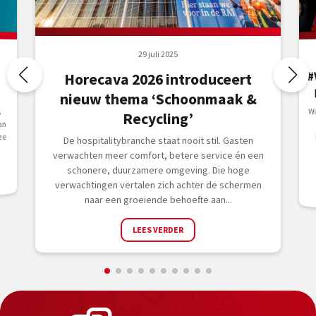
29 juli 2025
#
Horecava 2026 introduceert
nieuw thema ‘Schoonmaak &
Wi
A
b
E
A
Recycling’
an
ze
De hospitalitybranche staat nooit stil. Gasten
verwachten meer comfort, betere service én een
schonere, duurzamere omgeving. Die hoge
verwachtingen vertalen zich achter de schermen
naar een groeiende behoefte aan...
LEES VERDER