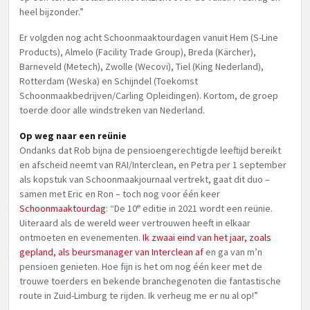
heel bijzonder.”
Er volgden nog acht Schoonmaaktourdagen vanuit Hem (S-Line
Products), Almelo (Facility Trade Group), Breda (Kärcher),
Barneveld (Metech), Zwolle (Wecovi), Tiel (King Nederland),
Rotterdam (Weska) en Schijndel (Toekomst
Schoonmaakbedrijven/Carling Opleidingen). Kortom, de groep
toerde door alle windstreken van Nederland.
Op weg naar een reünie
Ondanks dat Rob bijna de pensioengerechtigde leeftijd bereikt
en afscheid neemt van RAI/Interclean, en Petra per 1 september
als kopstuk van Schoonmaakjournaal vertrekt, gaat dit duo –
samen met Eric en Ron – toch nog voor één keer
e
Schoonmaaktourdag
: “De 10
editie in 2021 wordt een reünie.
Uiteraard als de wereld weer vertrouwen heeft in elkaar
ontmoeten en evenementen.
Ik zwaai eind van het jaar, zoals
gepland, als beursmanager van Interclean af
en ga van m’n
pensioen genieten. Hoe fijn is het om nog één keer met de
trouwe toerders en bekende branchegenoten die fantastische
route in Zuid-Limburg te rijden. Ik verheug me er nu al op!”