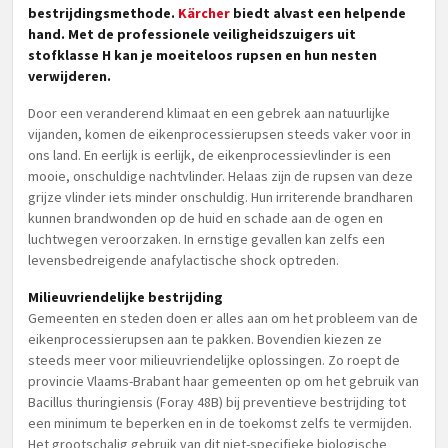
bestrijdingsmethode
.
Kärcher
biedt alvast een helpende
hand. Met de professionele veiligheidszuigers uit
stofklasse H kan je moeiteloos rupsen en hun nesten
verwijderen.
Door een veranderend klimaat en een gebrek aan natuurlijke
vijanden, komen de eikenprocessierupsen steeds vaker voor in
ons land. En eerlijk is eerlijk, de eikenprocessievlinder is een
mooie, onschuldige nachtvlinder. Helaas zijn de rupsen van deze
grijze vlinder iets minder onschuldig. Hun irriterende brandharen
kunnen brandwonden op de huid en schade aan de ogen en
luchtwegen veroorzaken. In ernstige gevallen kan zelfs een
levensbedreigende anafylactische shock optreden.
Milieuvriendelijke bestrijding
Gemeenten en steden doen er alles aan om het probleem van de
eikenprocessierupsen aan te pakken. Bovendien kiezen ze
steeds meer voor milieuvriendelijke oplossingen. Zo roept de
provincie Vlaams-Brabant haar gemeenten op om het gebruik van
Bacillus thuringiensis (Foray 48B) bij preventieve bestrijding tot
een minimum te beperken en in de toekomst zelfs te vermijden.
Het grootschalig gebruik van dit niet-specifieke biologische