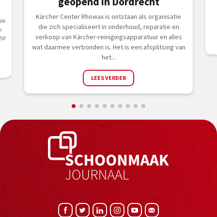
K
e
geopend in Dordrecht
Kärcher Center Rhowax is ontstaan als organisatie
 de
die zich specialiseert in onderhoud, reparatie en
r
verkoop van Kärcher-reinigingsapparatuur en alles
50
wat daarmee verbonden is. Het is een afsplitsing van
het...
LEES VERDER