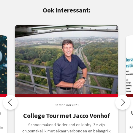
Ook interessant:
07 februari 2023
n
College Tour met Jacco Vonhof
Schoonmakend Nederland en lobby. Ze zijn
RA
d
In
onlosmakelijk met elkaar verbonden en belangrijk