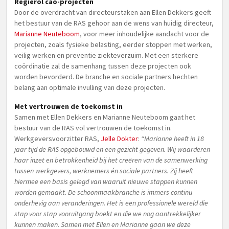
Regierol cao-projecten
Door de overdracht van directeurstaken aan Ellen Dekkers geeft
het bestuur van de RAS gehoor aan de wens van huidig directeur,
Marianne Neuteboom
, voor meer inhoudelijke aandacht voor de
projecten, zoals fysieke belasting, eerder stoppen met werken,
veilig werken en preventie ziekteverzuim. Met een sterkere
coördinatie zal de samenhang tussen deze projecten ook
worden bevorderd. De branche en sociale partners hechten
belang aan optimale invulling van deze projecten.
Met vertrouwen de toekomst in
Samen met Ellen Dekkers en Marianne Neuteboom gaat het
bestuur van de RAS vol vertrouwen de toekomst in.
Werkgeversvoorzitter RAS,
Jelle Dokter
:
“Marianne heeft in 18
jaar tijd de RAS opgebouwd en een gezicht gegeven. Wij waarderen
haar inzet en betrokkenheid bij het creëren van de samenwerking
tussen werkgevers, werknemers én sociale partners. Zij heeft
hiermee een basis gelegd van waaruit nieuwe stappen kunnen
worden gemaakt. De schoonmaakbranche is immers continu
onderhevig aan veranderingen. Het is een professionele wereld die
stap voor stap vooruitgang boekt en die we nog aantrekkelijker
kunnen maken. Samen met Ellen en Marianne gaan we deze