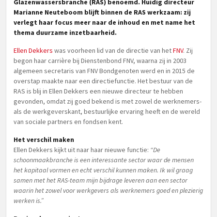
Glazenwassersbranche (RAS) benoemd. Huidig directeur
Marianne Neuteboom blijft binnen de RAS werkzaam: zij
verlegt haar focus meer naar de inhoud en met name het
thema duurzame inzetbaarheid.
Ellen Dekkers
was voorheen lid van de directie van het
FNV
. Zij
begon haar carrière bij Dienstenbond FNV, waarna zij in 2003
algemeen secretaris van FNV Bondgenoten werd en in 2015 de
overstap maakte naar een directiefunctie. Het bestuur van de
RAS is blij in Ellen Dekkers een nieuwe directeur te hebben
gevonden, omdat zij goed bekend is met zowel de werknemers-
als de werkgeverskant, bestuurlijke ervaring heeft en de wereld
van sociale partners en fondsen kent.
Het verschil maken
Ellen Dekkers kijkt uit naar haar nieuwe functie:
“De
schoonmaakbranche is een interessante sector waar de mensen
het kapitaal vormen en echt verschil kunnen maken. Ik wil graag
samen met het RAS-team mijn bijdrage leveren aan een sector
waarin het zowel voor werkgevers als werknemers goed en plezierig
werken is.”