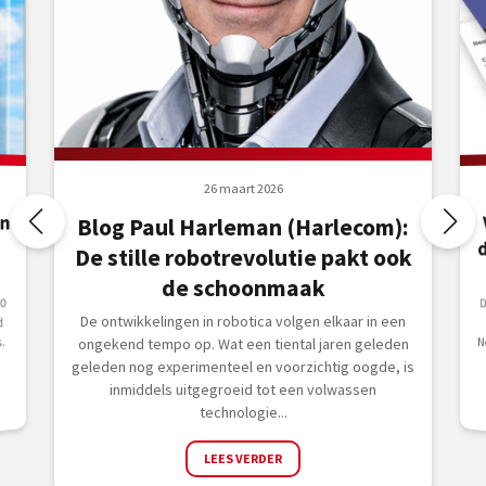
26 maart 2026
en
Blog Paul Harleman (Harlecom):
De stille robotrevolutie pakt ook
de schoonmaak
D
N
0
De ontwikkelingen in robotica volgen elkaar in een
d
.
ongekend tempo op. Wat een tiental jaren geleden
geleden nog experimenteel en voorzichtig oogde, is
inmiddels uitgegroeid tot een volwassen
technologie...
LEES VERDER