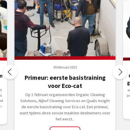
05 februari 2025
n
Primeur: eerste basistraining
g
voor Eco-cat
H
p
75
Op 1 februari organiseerden Organic Cleaning
t.
Solutions, Nijhof Cleaning Services en Qualis Insight
nd
..
de eerste basistraining voor Eco-cat. Een primeur,
want tijdens deze sessie maakten deelnemers voor
het eerst...