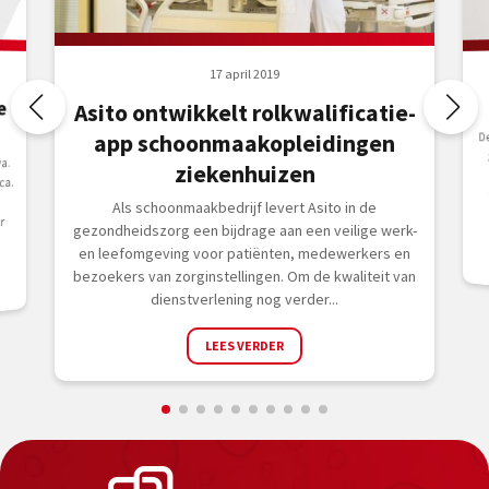
17 april 2019
e
Asito ontwikkelt rolkwalificatie-
D
z
o
t
app schoonmaakopleidingen
a.
ziekenhuizen
ca.
Als schoonmaakbedrijf levert Asito in de
r
gezondheidszorg een bijdrage aan een veilige werk-
en leefomgeving voor patiënten, medewerkers en
bezoekers van zorginstellingen. Om de kwaliteit van
dienstverlening nog verder...
LEES VERDER