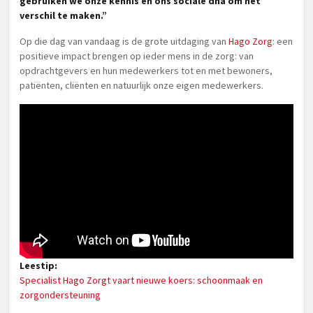
gebruiken we onze kennis en ons sociale dna om het
verschil te maken.”
Op die dag van vandaag is de grote uitdaging van
Hago Zorg
: een
positieve impact brengen op ieder mens in de zorg: van
opdrachtgevers en hun medewerkers tot en met bewoners,
patiënten, cliënten en natuurlijk onze eigen medewerkers.
Leestip:
Specialist Hago Zorgt vaart nieuwe koers: schoonmaak en
zorgondersteuning