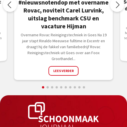
S
d
:
#nieuwsnotendop met overname
Rovac, noviteit Carel Lurvink,
uitslag benchmark CSU en
vacature Hijman
n
Overname Rovac Reinigingstechniek in Goes Na 19
is
jaar stapt Rinaldo Meeuwse fulltime in Excentr en
draagt hij de fakkel van familiebedrijf Rovac
Reinigingstechniek uit Goes over aan Foox
Groothandel...
LEES VERDER