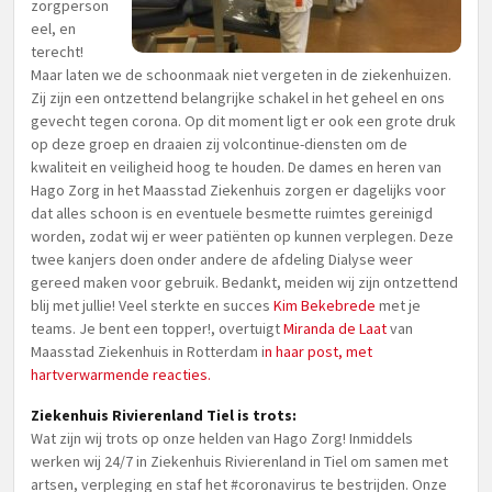
zorgperson
eel, en
terecht!
Maar laten we de schoonmaak niet vergeten in de ziekenhuizen.
Zij zijn een ontzettend belangrijke schakel in het geheel en ons
gevecht tegen corona. Op dit moment ligt er ook een grote druk
op deze groep en draaien zij volcontinue-diensten om de
kwaliteit en veiligheid hoog te houden. De dames en heren van
Hago Zorg in het Maasstad Ziekenhuis zorgen er dagelijks voor
dat alles schoon is en eventuele besmette ruimtes gereinigd
worden, zodat wij er weer patiënten op kunnen verplegen. Deze
twee kanjers doen onder andere de afdeling Dialyse weer
gereed maken voor gebruik. Bedankt, meiden wij zijn ontzettend
blij met jullie! Veel sterkte en succes
Kim Bekebrede
met je
teams. Je bent een topper!, overtuigt
Miranda de Laat
van
Maasstad Ziekenhuis in Rotterdam i
n haar post, met
hartverwarmende reacties.
Ziekenhuis Rivierenland Tiel is trots:
Wat zijn wij trots op onze helden van Hago Zorg! Inmiddels
werken wij 24/7 in Ziekenhuis Rivierenland in Tiel om samen met
artsen, verpleging en staf het #coronavirus te bestrijden. Onze