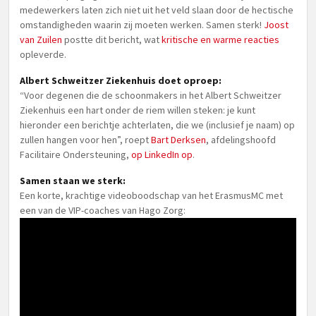
medewerkers laten zich niet uit het veld slaan door de hectische
omstandigheden waarin zij moeten werken. Samen sterk!
Joost
van Zuilen
postte dit bericht, wat
kritische en warme reacties
opleverde.
Albert Schweitzer Ziekenhuis doet oproep:
“Voor degenen die de schoonmakers in het Albert Schweitzer
Ziekenhuis een hart onder de riem willen steken: je kunt
hieronder een berichtje achterlaten, die we (inclusief je naam) op
zullen hangen voor hen”, roept
Bart Derksen
, afdelingshoofd
Facilitaire Ondersteuning,
op LinkedIn op
.
Samen staan we sterk:
Een korte, krachtige videoboodschap van het ErasmusMC met
een van de VIP-coaches van Hago Zorg: