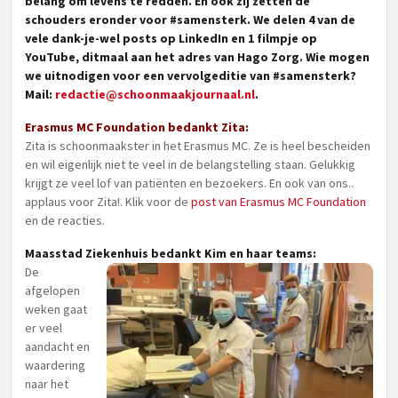
belang om levens te redden. En ook zij zetten de
schouders eronder voor #samensterk. We delen 4 van de
vele dank-je-wel posts op LinkedIn en 1 filmpje op
YouTube, ditmaal aan het adres van Hago Zorg. Wie mogen
we uitnodigen voor een vervolgeditie van #samensterk?
Mail:
redactie@schoonmaakjournaal.nl
.
Erasmus MC Foundation bedankt Zita:
Zita is schoonmaakster in het Erasmus MC. Ze is heel bescheiden
en wil eigenlijk niet te veel in de belangstelling staan. Gelukkig
krijgt ze veel lof van patiënten en bezoekers. En ook van ons..
applaus voor Zita!. Klik voor de
post van Erasmus MC Foundation
en de reacties.
Maasstad Ziekenhuis bedankt Kim en haar teams:
De
afgelopen
weken gaat
er veel
aandacht en
waardering
naar het