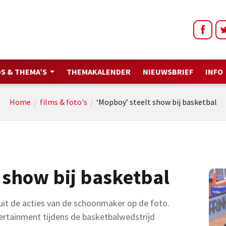
S & THEMA’S
THEMAKALENDER
NIEUWSBRIEF
INFO
Home
/
films & foto's
/
‘Mopboy’ steelt show bij basketbal
 show bij basketbal
 uit de acties van de schoonmaker op de foto.
tertainment tijdens de basketbalwedstrijd