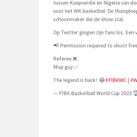
tussen Kaapverdië en Nigeria van do
voor het WK basketbal. De thuisplo
schoonmaker die de show stal.
Op Twitter gingen zijn fans los. Een
📢 Permission required to shoot fre
Referee ❌
Mop guy ✅
The legend is back! 😂
#FIBAWC
|
#W
— FIBA Basketball World Cup 2023