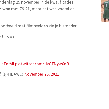
nderdag 25 november in de kwalificaties
eg won met 79-71, maar het was vooral de
 voorbeeld met filmbeelden zie je hieronder:
e throws:
inForAll
pic.twitter.com/HvGFNyw6qB
 🏆 (@FIBAWC)
November 26, 2021