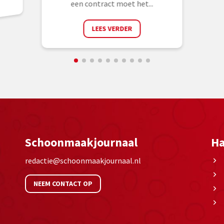
een contract moet het...
LEES VERDER
Schoonmaakjournaal
Ha
redactie@schoonmaakjournaal.nl
NEEM CONTACT OP