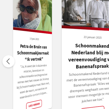
23 januari 2025
18 juni 2020
Schoonmaken
Nederland blij me
Petra de Bruin van
Schoonmaakjournaal:
“Ik vertrek”
vereenvoudiging 
Banenafspraak
“Ja, ik weet dat ik duizenden
relaties, kennissen en
Schoonmakend Nederland is 
schoonmaakbranchegenoten
met de vereenvoudiging van d
verras met het nieuws dat ik stop
Banenafspraak: "Alles w
bij Schoonmaakjournaal. Niet met,
drempels weghaalt om wer
want de naam, connecties en
waardevolle content blijven...
voor mensen mogelijk te ma
juichen we toe."
LEES VERDER