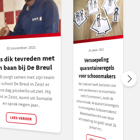
02 november 2021
28 januari 2022
 is dik tevreden met
Versoepeling
jn baan bij De Breul
quarantaineregels
voor schoonmakers
(38) zorgt samen met zijn team
school De Breul in Zeist er
re dag picobello uitziet. Hij
t in Zeist, komt uit Somalië
Het kabinet heeft besloten om
voor werknemers in essentiële
bedrijfsprocessen, zoals de
schoonmaak, de quarantaineregels
te versoepelen. Schoonmakend
Nederland bericht over deze versoepeling die geldt vanaf 26
en sprak negen jaar...
LEES VERDER
januari en...