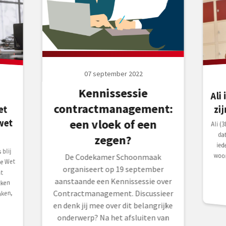
07 september 2022
Kennissessie
Ali
d
t
contractmanagement:
zi
wet
een vloek of een
Ali 
dat 
iede
woon
zegen?
blij
De Codekamer Schoonmaak
e Wet
organiseert op 19 september
at
aanstaande een Kennissessie over
ken
Contractmanagement. Discussieer
ken,
en denk jij mee over dit belangrijke
onderwerp? Na het afsluiten van