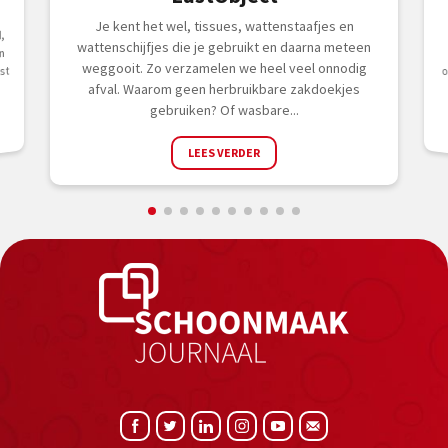
Je kent het wel, tissues, wattenstaafjes en
,
wattenschijfjes die je gebruikt en daarna meteen
n
weggooit. Zo verzamelen we heel veel onnodig
st
afval. Waarom geen herbruikbare zakdoekjes
gebruiken? Of wasbare...
LEES VERDER