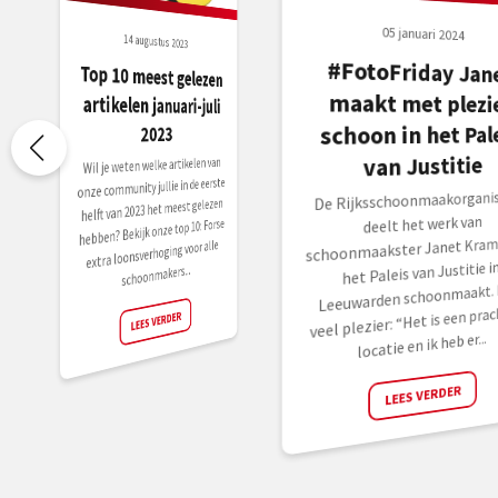
05 januari 2024
14 augustus 2023
#FotoFriday Jan
maakt met plezi
Top 10 meest gelezen
artikelen januari-juli
schoon in het Pal
2023
van Justitie
Wil je weten welke artikelen van
onze community jullie in de eerste
De Rijksschoonmaakorganis
helft van 2023 het meest gelezen
deelt het werk van
hebben? Bekijk onze top 10: Forse
schoonmaakster Janet Krame
extra loonsverhoging voor alle
het Paleis van Justitie i
schoonmakers...
Leeuwarden schoonmaakt. 
veel plezier: “Het is een prac
LEES VERDER
locatie en ik heb er...
LEES VERDER