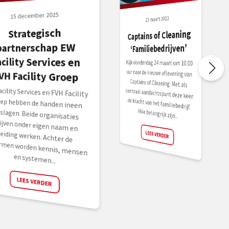
15 december 2025
23 maart 2022
Strategisch
Captains of Cleaning
partnerschap EW
‘Familiebedrijven’
acility Services en
Kijk donderdag 24 maart om 10.00
uur naar de nieuwe aflevering van
Captains of Cleaning. Met als
centraal aandachtspunt deze keer
de kracht van het familiebedrijf.
VH Facility Groep
cility Services en FVH Facility
ep hebben de handen ineen
lagen. Beide organisaties
jven onder eigen naam en
ding werken. Achter de
rmen worden kennis, mensen
Hóe belangrijk zijn...
LEES VERDER
en systemen...
LEES VERDER