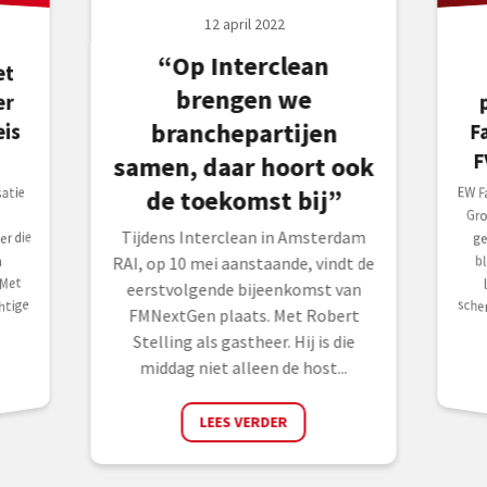
12 april 2022
“Op Interclean
et
er
brengen we
branchepartijen
eis
F
F
samen, daar hoort ook
EW Fa
Gro
ges
bli
lei
sche
atie
de toekomst bij”
Tijdens Interclean in Amsterdam
r die
n
RAI, op 10 mei aanstaande, vindt de
Met
eerstvolgende bijeenkomst van
htige
FMNextGen plaats. Met Robert
Stelling als gastheer. Hij is die
middag niet alleen de host...
LEES VERDER