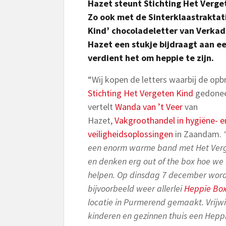
Hazet steunt Stichting Het Verge
Zo ook met de Sinterklaastraktati
Kind’ chocoladeletter van Verka
Hazet een stukje bijdraagt aan 
verdient het om heppie te zijn.
“Wij kopen de letters waarbij de opb
Stichting Het Vergeten Kind
gedonee
vertelt
Wanda van ’t Veer
van
Hazet,
Vakgroothandel in hygiëne- e
veiligheidsoplossingen
in Zaandam.
een enorm warme band met Het Verg
en denken erg out of the box hoe we
helpen. Op dinsdag 7 december word
bijvoorbeeld weer allerlei
Heppie Bo
locatie in Purmerend gemaakt. Vrijwi
kinderen en gezinnen thuis een Heppi