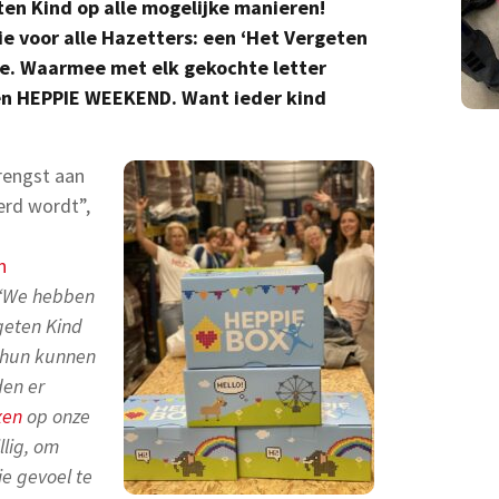
ten Kind op alle mogelijke manieren!
e voor alle Hazetters: een ‘Het Vergeten
de. Waarmee met elk gekochte letter
een HEPPIE WEEKEND.
Want ieder kind
rengst aan
rd wordt”,
n
“We hebben
eten Kind
 hun kunnen
en er
xen
op onze
llig, om
e gevoel te