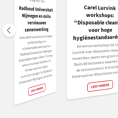
08 augustus 2022
Carel Lurvink
workshops:
“Disposable cleaning
Radboud Universiteit
Nijmegen en Asito
vernieuwen
samenwerking
voor hoge
hygiënestandaard
Asito heeft opnieuw de Europese
aanbesteding voor
De eerste workshops bij Ca
schoonmaakonderhoud van
Lurvink over disposable clean
Radboud Universiteit Nijmegen
november, waren een groot su
gegund gekregen. Glenn Timmer,
Ruim 60 bezoekers kwamen 
salesconsultant bij Asito, en
Femke van Groningen,
de servicecenters in Ensche
contractmanager bij Radboud
Hilversum en Winschoten om z
Universiteit Nijmegen, vertellen...
LEES VERDER
LEES VERDER