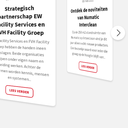
03 mei 2022
Strategisch
Ontdek de noviteiten
partnerschap EW
van Numatic
acility Services en
Interclean
VH Facility Groep
Op de 250 m2 standruimte van
Numatic op Interclean vind je dit
jaar alleen echt nieuwe producten.
Een bezoekje waard voor ieder die
cility Services en FVH Facility
ep hebben de handen ineen
lagen. Beide organisaties
jven onder eigen naam en
ding werken. Achter de
rmen worden kennis, mensen
graag op de hoogte blijft van...
LEES VERDER
en systemen...
LEES VERDER