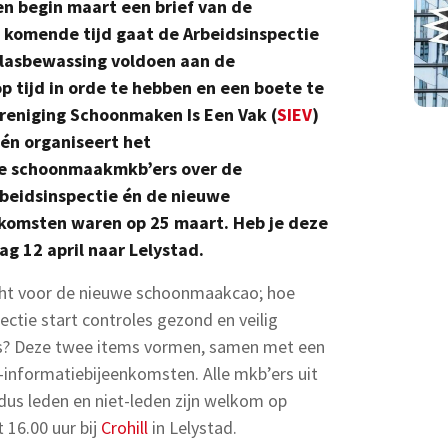
n begin maart een brief van de
 komende tijd gaat de Arbeidsinspectie
glasbewassing voldoen aan de
 tijd in orde te hebben en een boete te
eniging Schoonmaken Is Een Vak (
SIEV
)
én organiseert het
le schoonmaakmkb’ers over de
beidsinspectie én de nieuwe
komsten waren op 25 maart. Heb je deze
 12 april naar Lelystad.
cht voor de nieuwe schoonmaakcao; hoe
ectie start controles gezond en veilig
es? Deze twee items vormen, samen met een
informatiebijeenkomsten. Alle mkb’ers uit
 dus leden en niet-leden zijn welkom op
 16.00 uur bij
Crohill
in Lelystad.