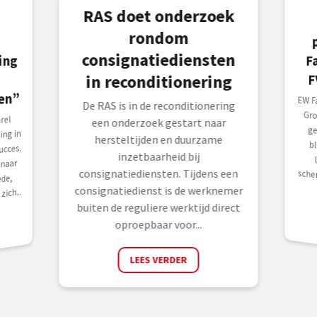
RAS doet onderzoek
rondom
consignatiediensten
F
F
in reconditionering
en”
EW Fa
Gro
ges
bli
lei
sche
De RAS is in de reconditionering
rel
een onderzoek gestart naar
ing in
hersteltijden en duurzame
cces.
inzetbaarheid bij
naar
consignatiediensten. Tijdens een
de,
consignatiedienst is de werknemer
ich...
buiten de reguliere werktijd direct
oproepbaar voor...
LEES VERDER