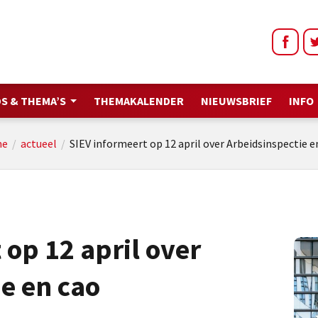
S & THEMA’S
THEMAKALENDER
NIEUWSBRIEF
INFO
e
/
actueel
/
SIEV informeert op 12 april over Arbeidsinspectie e
 op 12 april over
e en cao