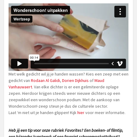
Met welk gedicht wil jij je handen wassen? Kies een zeep met een
gedicht van
Rodaan Al Galidi
,
Dorien Dijkhuis
of
Maud
Vanhauwaert
. Van elke dichter is er een gelimiteerde oplage
zepen. Hierdoor krijgen steeds weer nieuwe dichters op een
zeepwikkel een wonderschoon podium. Met de aankoop van
Wonderschoon!-zeep steun je dus de culturele sector.
Laat ‘m niet uit je handen glippen! Kijk
hier
voor meer informatie.
Heb jij een tip voor onze rubriek Favorites? Een boeken- of filmtip,
een bijzonder kunstwerk of een favoriet schoonmaakattribuut?