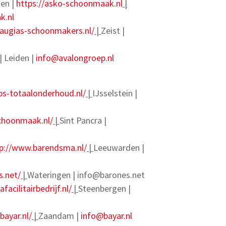
en |
https://asko-schoonmaak.nl
|
k.nl
augias-schoonmakers.nl/
|
Zeist |
| Leiden |
info@avalongroep.nl
bs-totaalonderhoud.nl/
|
IJsselstein |
schoonmaak.nl/
|
Sint Pancra |
p://www.barendsma.nl/
|
Leeuwarden |
s.net/
|
Wateringen |
info@barones.net
facilitairbedrijf.nl/
|
Steenbergen |
bayar.nl/
|
Zaandam |
info@bayar.nl