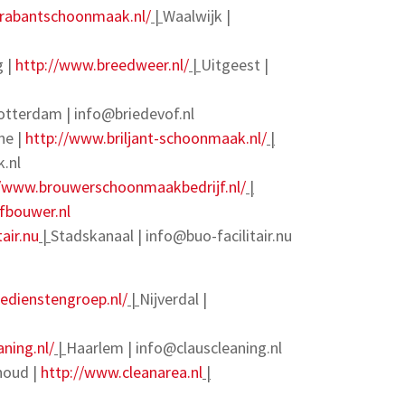
brabantschoonmaak.nl/
|
Waalwijk |
g |
http://www.breedweer.nl/
|
Uitgeest |
otterdam |
info@briedevof.nl
ne |
http://www.briljant-schoonmaak.nl/
|
.nl
//www.brouwerschoonmaakbedrijf.nl/
|
fbouwer.nl
air.nu
|
Stadskanaal |
info@buo-facilitair.nu
edienstengroep.nl/
|
Nijverdal |
ning.nl/
|
Haarlem |
info@clauscleaning.nl
houd |
http://www.cleanarea.nl
|