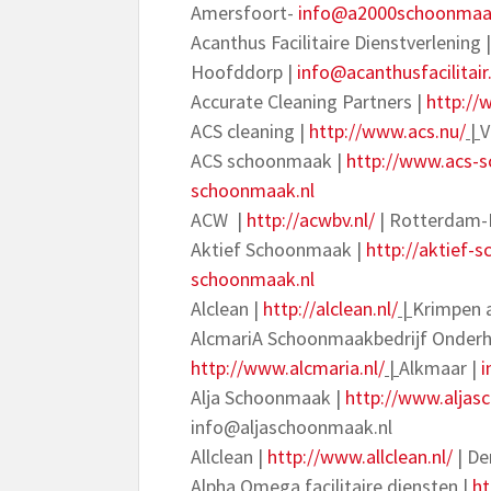
Amersfoort-
info@a2000schoonmaa
Acanthus Facilitaire Dienstverlening 
Hoofddorp |
info@acanthusfacilitai
Accurate Cleaning Partners |
http://
ACS cleaning |
http://www.acs.nu/
|
V
ACS schoonmaak |
http://www.acs-
schoonmaak.nl
ACW |
http://acwbv.nl/
| Rotterdam-
Aktief Schoonmaak |
http://aktief-
schoonmaak.nl
Alclean |
http://alclean.nl/
|
Krimpen a
AlcmariA Schoonmaakbedrijf Onderho
http://www.alcmaria.nl/
|
Alkmaar |
i
Alja Schoonmaak |
http://www.aljas
info@aljaschoonmaak.nl
Allclean |
http://www.allclean.nl/
| De
Alpha Omega facilitaire diensten |
ht