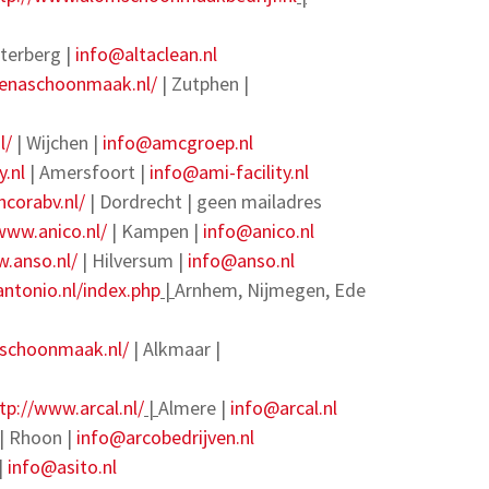
terberg |
info@altaclean.nl
tenaschoonmaak.nl/
| Zutphen |
l/
| Wijchen |
info@amcgroep.nl
y.nl
| Amersfoort |
info@ami-facility.nl
corabv.nl/
| Dordrecht | geen mailadres
www.anico.nl/
| Kampen |
info@anico.nl
w.anso.nl/
| Hilversum |
info@anso.nl
ntonio.nl/index.php
|
Arnhem, Nijmegen, Ede
aschoonmaak.nl/
| Alkmaar |
tp://www.arcal.nl/
|
Almere |
info@arcal.nl
| Rhoon |
info@arcobedrijven.nl
|
info@asito.nl