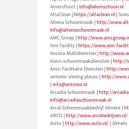
Amersfoort |
info@alomschoon.nl
AltaClean |
https://altaclean.nl
| Soes
Altena Schoonmaak |
http://www.al
info@altenaschoonmaak.nl
AMC Groep |
http://www.amcgroep.n
Ami Facility |
https://www.ami-facilit
Ancora Multidiensten |
http://www.an
Anico schoonmaakdiensten |
http://
Anso Facilitaire Diensten |
http://ww
antonio shining places |
http://www.a
|
info@antonio.nl
Arcadia Schoonmaak |
http://arcadi
info@arcadiaschoonmaak.nl
Arcal Schoonmaakbedrijf Almere |
ht
ARCO |
http://www.arcobedrijven.nl/
Asito |
http://www.asito.nl/
| Almelo 