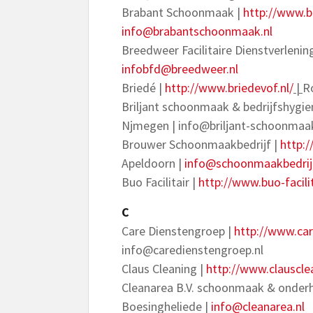
Brabant Schoonmaak |
http://www.
info@brabantschoonmaak.nl
Breedweer Facilitaire Dienstverlenin
infobfd@breedweer.nl
Briedé |
http://www.briedevof.nl/
|
R
Briljant schoonmaak & bedrijfshygie
Njmegen |
info@briljant-schoonmaak
Brouwer Schoonmaakbedrijf |
http:
Apeldoorn |
info@schoonmaakbedrij
Buo Facilitair |
http://www.buo-facilit
C
Care Dienstengroep |
http://www.car
info@caredienstengroep.nl
Claus Cleaning |
http://www.clausclea
Cleanarea B.V. schoonmaak & onder
Boesingheliede |
info@cleanarea.nl