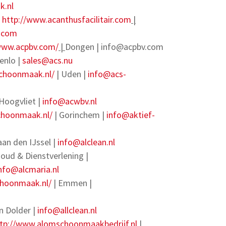
k.nl
|
http://www.acanthusfacilitair.com
|
r.com
www.acpbv.com/
|
Dongen |
info@acpbv.com
enlo |
sales@acs.nu
schoonmaak.nl/
| Uden |
info@acs-
Hoogvliet |
info@acwbv.nl
schoonmaak.nl/
| Gorinchem |
info@aktief-
an den IJssel |
info@alclean.nl
ud & Dienstverlening |
nfo@alcmaria.nl
choonmaak.nl/
| Emmen |
n Dolder |
info@allclean.nl
tp://www.alomschoonmaakbedrijf.nl
|