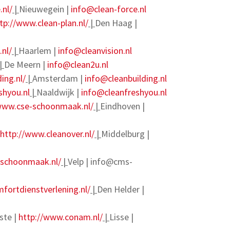
.nl/
|
Nieuwegein |
info@clean-force.nl
tp://www.clean-plan.nl/
|
Den Haag |
.nl/
|
Haarlem |
info@cleanvision.nl
|
De Meern |
info@clean2u.nl
ing.nl/
|
Amsterdam |
info@cleanbuilding.nl
shyou.nl
|
Naaldwijk |
info@cleanfreshyou.nl
www.cse-schoonmaak.nl/
|
Eindhoven |
http://www.cleanover.nl/
|
Middelburg |
-schoonmaak.nl/
|
Velp |
info@cms-
mfortdienstverlening.nl/
|
Den Helder |
ste |
http://www.conam.nl/
|
Lisse |