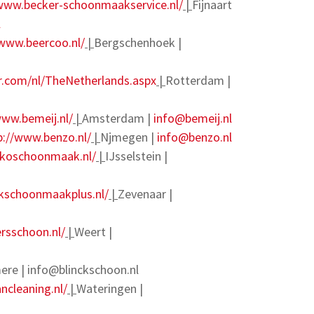
/www.becker-schoonmaakservice.nl/
|
Fijnaart
l
/www.beercoo.nl/
|
Bergschenhoek |
r.com/nl/TheNetherlands.aspx
|
Rotterdam |
www.bemeij.nl/
|
Amsterdam |
info@bemeij.nl
p://www.benzo.nl/
|
Njmegen |
info@benzo.nl
rkoschoonmaak.nl/
|
IJsselstein |
kschoonmaakplus.nl/
|
Zevenaar |
rsschoon.nl/
|
Weert |
ere |
info@blinckschoon.nl
ncleaning.nl/
|
Wateringen |