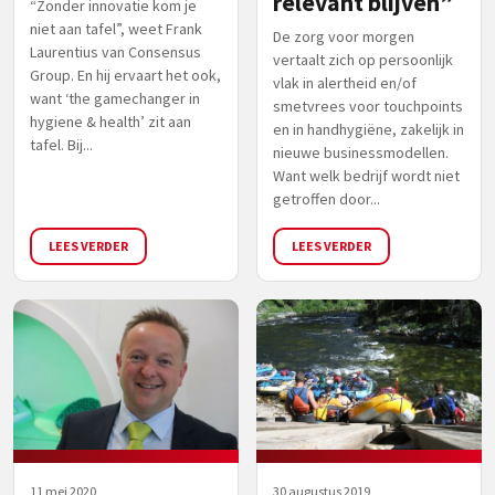
relevant blijven”
“Zonder innovatie kom je
niet aan tafel”, weet Frank
De zorg voor morgen
Laurentius van Consensus
vertaalt zich op persoonlijk
Group. En hij ervaart het ook,
vlak in alertheid en/of
want ‘the gamechanger in
smetvrees voor touchpoints
hygiene & health’ zit aan
en in handhygiëne, zakelijk in
tafel. Bij...
nieuwe businessmodellen.
Want welk bedrijf wordt niet
getroffen door...
LEES VERDER
LEES VERDER
11 mei 2020
30 augustus 2019