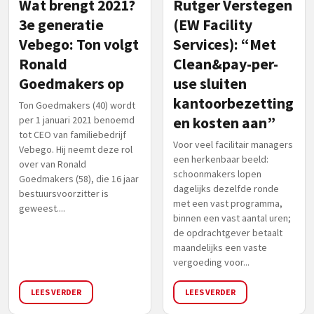
Wat brengt 2021?
Rutger Verstegen
3e generatie
(EW Facility
Vebego: Ton volgt
Services): “Met
Ronald
Clean&pay-per-
Goedmakers op
use sluiten
kantoorbezetting
Ton Goedmakers (40) wordt
per 1 januari 2021 benoemd
en kosten aan”
tot CEO van familiebedrijf
Voor veel facilitair managers
Vebego. Hij neemt deze rol
een herkenbaar beeld:
over van Ronald
schoonmakers lopen
Goedmakers (58), die 16 jaar
dagelijks dezelfde ronde
bestuursvoorzitter is
met een vast programma,
geweest....
binnen een vast aantal uren;
de opdrachtgever betaalt
maandelijks een vaste
vergoeding voor...
LEES VERDER
LEES VERDER