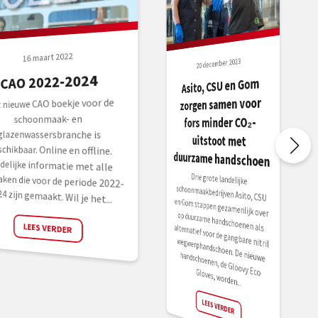
16 maart 2022
20 december 2023
CAO 2022-2024
Asito, CSU en Gom
zorgen samen voor
 nieuwe CAO boekje voor de
chikbaar. Online en offline.
delijke informatie met alle
praken die voor de periode 2022-
schoonmaak- en
fors minder CO₂-
glazenwassersbranche is
uitstoot met
duurzame handschoen
Drie grote landelijke
schoonmaakbedrijven Asito, CSU
en Gom stappen gezamenlijk over
op duurzame handschoenen als alternatief voor de gangbare nitril
wegwerphandschoen. De nieuwe
24 zijn gemaakt. Wil je het...
LEES VERDER
handschoenen, de Gloovy Eco Gloves, worden...
LEES VERDER