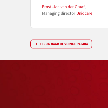
Ernst-Jan van der Graaf
,
Managing director
Uniqcare
TERUG NAAR DE VORIGE PAGINA