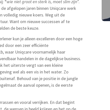
j: “
wie niet groot en sterk is, moet slim zijn”
.
de afgelopen jaren binnen Uniqcare werk
 volledig nieuwe koers. Weg uit de
tuur. Want om nieuwe successen af te
zelden de beste keuze.
verlener kun je alleen excelleren door een hoge
ed door een zeer efficiënte
kb, waar Uniqcare voornamelijk haar
wendbaar handelen in de dagelijkse business.
ak het uiterste vergt van een kleine
geving wel als een vis in het water. Zo
itenaf. Behoud van je positie in de jungle
egelmaat de aanval openen, is de eerste
rrassen en vooral verrijken. En dat begint
, de wensen in beeld krijgen en het op de