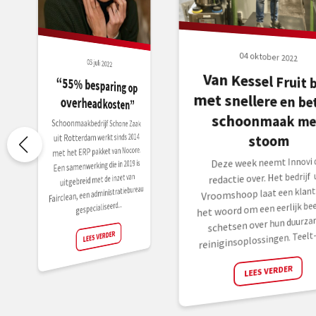
04 oktober 2022
05 juli 2022
Van Kessel Fruit b
met snellere en bet
“55% besparing op
overheadkosten”
schoonmaak me
Schoonmaakbedrijf Schone Zaak
stoom
uit Rotterdam werkt sinds 2014
met het ERP pakket van Nocore.
Deze week neemt Innovi 
Een samenwerking die in 2019 is
redactie over. Het bedrijf 
uitgebreid met de inzet van
Fairclean, een administratiebureau
Vroomshoop laat een klant
het woord om een eerlijk bee
gespecialiseerd...
schetsen over hun duurza
reiniginsoplossingen. Teelt- 
LEES VERDER
LEES VERDER