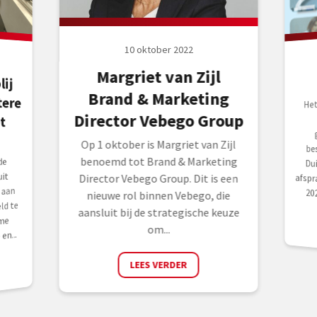
10 oktober 2022
Margriet van Zijl
lij
ere
Brand & Marketing
Het
bes
Dui
afs
Director Vebego Group
t
Op 1 oktober is Margriet van Zijl
benoemd tot Brand & Marketing
de
uit
Director Vebego Group. Dit is een
 aan
20
nieuwe rol binnen Vebego, die
ld te
aansluit bij de strategische keuze
me
om...
en...
LEES VERDER