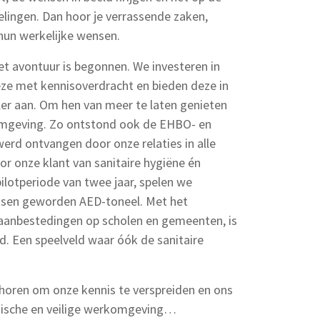
lingen. Dan hoor je verrassende zaken,
 hun werkelijke wensen.
et avontuur is begonnen. We investeren in
deze met kennisoverdracht en bieden deze in
ler aan. Om hen van meer te laten genieten
 omgeving. Zo ontstond ook de EHBO- en
erd ontvangen door onze relaties in alle
r onze klant van sanitaire hygiëne én
pilotperiode van twee jaar, spelen we
ssen geworden AED-toneel. Met het
aanbestedingen op scholen en gemeenten, is
d. Een speelveld waar óók de sanitaire
n horen om onze kennis te verspreiden en ons
ënische en veilige werkomgeving…